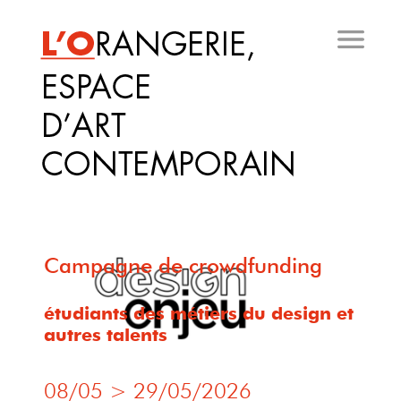
Aller
au
contenu
principal
Campagne de crowdfunding
étudiants des métiers du design et
autres talents
08/05
>
29/05/2026