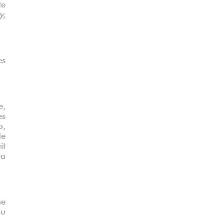
te
y,
es
e,
es
o,
de
it
la
ne
du