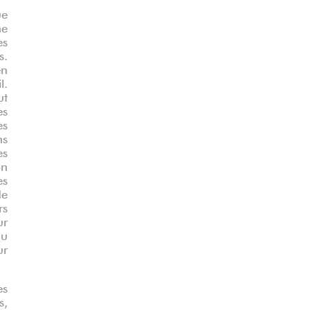
ue
ne
es
s.
en
hu Bohu
l.
ut
es
es
ns
es
on
es
de
rs
ur
du
ur
es
s,