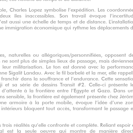
le, Charles Lopez symbolise l’expédition. Les coordonné
ux îles inaccessibles. Son travail évoque l’incertitu
est aussi une échelle de temps et de distance. L’installati
ne immigration économique qui rythme les déplacements 
ues, naturelles ou allégoriques/personnifiées, opposent d
res ne sont plus de simples lieux de passage, mais devienne
r leur militarisation. Le ton est donné avec la performan
nne Sigalit Landau. Avec le fil barbelé et la mer, elle rappel
à franchir dans la souffrance et l’endurance. Cette sensati
i et sa série de dessins Transit #2. Celle-ci présente l
s d’attente à la frontière entre l’Egypte et Gaza. Dans u
s sensible, la frontière est également présente chez Jérô
ne armoire à la porte mobile, évoque l’idée d’une zo
 intérieurs bloquent tout accès, transformant le passage 
 trois réalités qu’elle confronte et complète. Reliant espoir 
lal est la seule oeuvre qui montre de manière direc