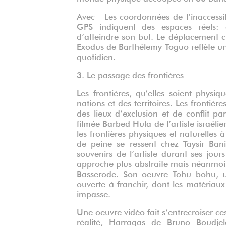
Avec Les coordonnées de l’inaccessib
GPS indiquent des espaces réels: de
d’atteindre son but. Le déplacement c’
Exodus de Barthélemy Toguo reflète u
quotidien.
3. Le passage des frontières
Les frontières, qu’elles soient physiq
nations et des territoires. Les frontiè
des lieux d’exclusion et de conflit pa
filmée Barbed Hula de l’artiste israélie
les frontières physiques et naturelles 
de peine se ressent chez Taysir Banij
souvenirs de l’artiste durant ses jour
approche plus abstraite mais néanmoin
Basserode. Son oeuvre Tohu bohu, u
ouverte à franchir, dont les matériaux
impasse.
Une oeuvre vidéo fait s’entrecroiser ces
réalité, Harragas de Bruno Boudje