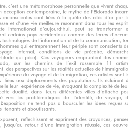
tre, c’est une métamorphose personnelle que vivent chaq
on acception contemporaine, le mythe de l’Eldorado incar
 inconscientes sont liées à la quête des cités d’or par l
sse et d’une vie meilleure résonnent dans tous les esprit
e international d’aujourd’hui, peut se transformer 
To
nt certains pays occidentaux comme des terres d’accuei
s technologies de l’information et de la communication, to
s hommes qui entreprennent leur périple sont conscients d
voyage infernal, conditions de vie précaire, démarch
ncertitude qui pèse). Ces voyageurs empruntent des chemi
ado, sur les chemins de l’exil rassemble 11 artist
 des perspectives sur les réalités actuelles de l’immigrati
 expérience du voyage et de la migration, ces artistes sont l
 liées aux déplacements des populations. Ils éclairent 
selle leur expérience de vie, évoquant la complexité de leu
cette dualité, dans leurs différentes villes d’attache po
nté vers les problématiques de l’identité, du voyage, 
L’exposition ne tend pas à bousculer les idées reçues s
es tenants et aboutissants.
xposent, réfléchissent et expriment des croyances, pensé
t, jusqu’au retour d’une immigration réussie, ces oeuvre