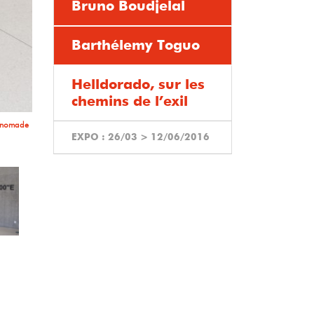
Bruno Boudjelal
s autres
mmigrant
 pas être
Barthélemy Toguo
#2, 2007
cessible
 nomade
Helldorado, sur les
le, 2006
chemins de l’exil
e nomade
EXPO :
26/03
>
12/06/2016
Suivant
 Lorraine
la, 2000