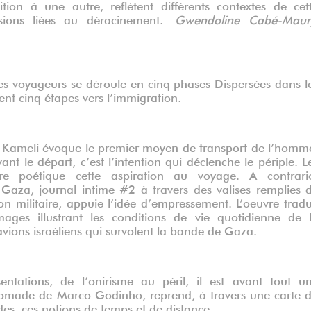
ion à une autre, reflètent différents contextes de cet
sions liées au déracinement.
Gwendoline Cabé-Maur
e ces voyageurs se déroule en cinq phases Dispersées dans l
tent cinq étapes vers l’immigration.
a Kameli évoque le premier moyen de transport de l’homm
nt le départ, c’est l’intention qui déclenche le périple. L
re poétique cette aspiration au voyage. A contrari
iji, Gaza, journal intime #2 à travers des valises remplies 
ion militaire, appuie l’idée d’empressement. L’oeuvre tradu
ages illustrant les conditions de vie quotidienne de 
vions israéliens qui survolent la bande de Gaza.
entations, de l’onirisme au péril, il est avant tout u
nomade de Marco Godinho, reprend, à travers une carte 
, ces notions de temps et de distance.