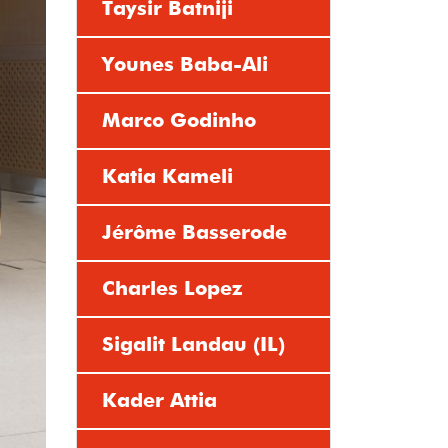
Taysir Batniji
Younes Baba-Ali
Marco Godinho
Katia Kameli
Jérôme Basserode
Charles Lopez
Sigalit Landau (IL)
Kader Attia