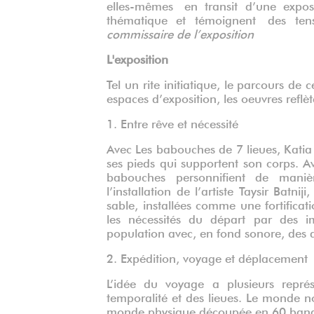
elles-mêmes en transit d’une exposit
thématique et témoignent des ten
commissaire de l’exposition
L'exposition
Tel un rite initiatique, le parcours d
espaces d’exposition, les oeuvres reflè
1. Entre rêve et nécessité
Avec Les babouches de 7 lieues, Kati
ses pieds qui supportent son corps. Ava
babouches personnifient de maniè
l’installation de l’artiste Taysir Batn
sable, installées comme une fortificat
les nécessités du départ par des im
population avec, en fond sonore, des a
2. Expédition, voyage et déplacement
L’idée du voyage a plusieurs représ
temporalité et des lieues. Le monde 
monde physique découpée en 60 bandes