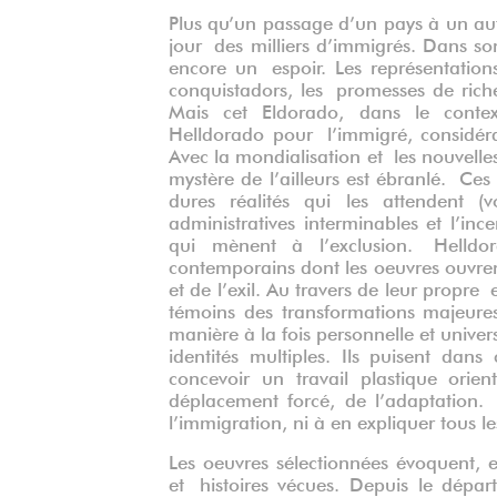
Plus qu’un passage d’un pays à un au
jour des milliers d’immigrés. Dans s
encore un espoir. Les représentations
conquistadors, les promesses de riche
Mais cet Eldorado, dans le context
Helldorado pour l’immigré, considéra
Avec la mondialisation et les nouvelle
mystère de l’ailleurs est ébranlé. Ce
dures réalités qui les attendent (
administratives interminables et l’i
qui mènent à l’exclusion. Helldor
contemporains dont les oeuvres ouvrent
et de l’exil. Au travers de leur propre
témoins des transformations majeures
manière à la fois personnelle et univer
identités multiples. Ils puisent dans 
concevoir un travail plastique orie
déplacement forcé, de l’adaptation. 
l’immigration, ni à en expliquer tous l
Les oeuvres sélectionnées évoquent, e
et histoires vécues. Depuis le dépar