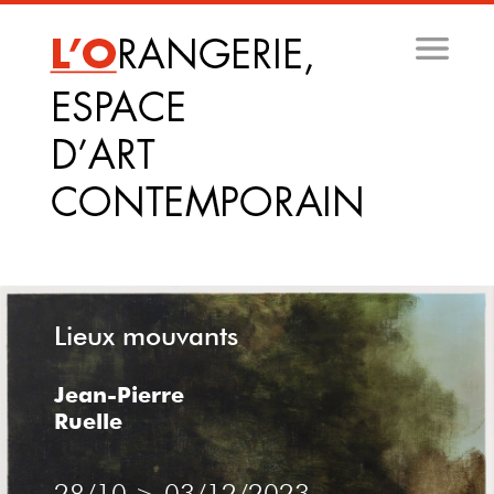
Aller
au
contenu
principal
Lieux mouvants
Jean-Pierre
Ruelle
PHOTOGRAPHIE
28/10
>
03/12/2023