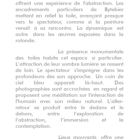
offrent une expérience de l'abstraction. Les
encadrements particuliers de Bytebier
mettent en relief la toile, avan
ç
ant presque
vers le spectateur, comme si la peinture
venait
à
sa rencontre.
La
dynamique
est
autre
dans les œuvres exposées dans la
rotonde.
La pr
ésence monumentale
de
s
toiles habite cet espace
si particulier
.
L
’
attraction de leur sombre lumi
è
re se ressent
de loin
. L
e
spectateur
s'imprè
gne dans les
profondeurs d
è
s son approche.
Un
coin de
ciel bleu appara
î
t l
à-haut.
D
es
photographies sont accrochées
en regard et
proposent une méditation sur l'interaction de
l'humain avec son milieu naturel. L
’
aller-
retour se produit entre le dedans et le
dehors, entre l
’
exploration de
l
’
abstraction,
l’
immersion et la
contemplation
.
Lieux mouvants
offre
une