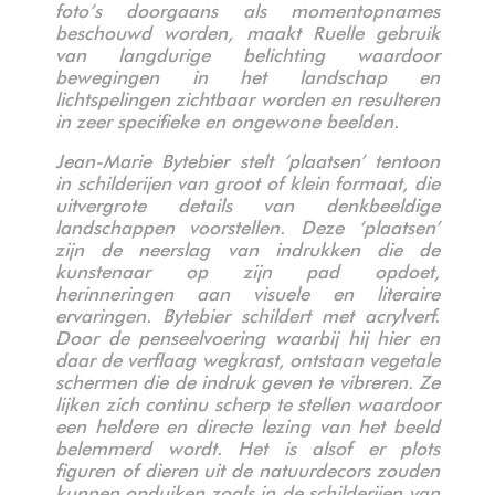
foto’s doorgaans als momentopnames
beschouwd worden, maakt Ruelle gebruik
van langdurige belichting waardoor
bewegingen in het landschap en
lichtspelingen zichtbaar worden en resulteren
in zeer specifieke en ongewone beelden.
Jean-Marie Bytebier stelt ‘plaatsen’ tentoon
in schilderijen van groot of klein formaat, die
uitvergrote details van denkbeeldige
landschappen voorstellen. Deze ‘plaatsen’
zijn de neerslag van indrukken die de
kunstenaar op zijn pad opdoet,
herinneringen aan visuele en literaire
ervaringen. Bytebier schildert met acrylverf.
Door de penseelvoering waarbij hij hier en
daar de verflaag wegkrast, ontstaan vegetale
schermen die de indruk geven te vibreren. Ze
lijken zich continu scherp te stellen waardoor
een heldere en directe lezing van het beeld
belemmerd wordt. Het is alsof er plots
figuren of dieren uit de natuurdecors zouden
kunnen
opduiken zoals in de schilderijen van