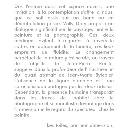
D
è
s l'entrée dans cet espace ouvert, une
invitation
à
la contemplation s'offre
à
nous,
que ce soit assis sur un banc ou en
déambulation posée. Willy Dory propose un
dialogue significatif sur le paysage
,
entre la
peinture et la photographie. Ces
deux
médiums
invitent
à
regarder
à
travers le
cadre
,
ou
autrement dit
la fen
ê
tre, ces lieux
empreints de fluidité. Le changement
perpétuel de la nature y est scruté, au travers
de l
’
objectif de Jean-Pierre Ruelle
,
suggéré
dans la profondeur de l
’
inachevé
et
du
quasi abstrait de Jean-Marie Bytebier.
L
’
absence de la figure humaine est une
caractéristique partagée par les deux artistes.
Cependant, la présence humaine transpara
î
t
dans les traces de l'habitat chez le
photographe et se manifeste davantage dans
l'immersion et le regard du spectateur chez le
peintre.
Les toiles, par leur dimension,