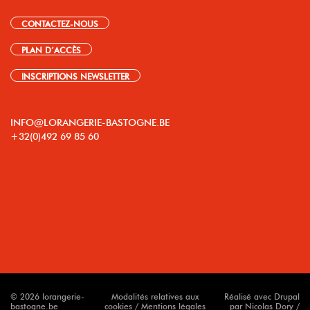
CONTACTEZ-NOUS
PLAN D’ACCÈS
INSCRIPTIONS NEWSLETTER
INFO@LORANGERIE-BASTOGNE.BE
+32(0)492 69 85 60
© 2026 lorangerie-
Modalités relatives aux
Réalisé avec Drupal
bastogne.be
cookies / Mentions légales
par Nicolas Dory /