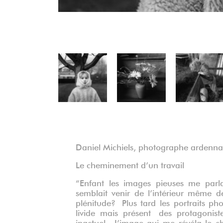
Précédent
Daniel Michiels, photographe ardennai
Le cheminement d’un travail
“Enfant les images pieuses me parla
semblait venir de l’intérieur même
plénitude? Plus tard les portraits pho
livide mais présent des protagonist
inactuel. L’image qui me révéla le 