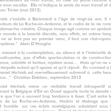
 mon escalier. Elle m’indiqua la sente de mon travail et 
Marc Trivier (mai 2012)
ls s’installe à Bérisménil à l’âge de vingt-six ans. Il 
hauteurs de La Roche-en-Ardenne, et le cadre de la vie rura
 sa démarche créative. Chaque image agit comme un symbol
un monde à la beauté discrète, sans effets, en même tem
e se livre pas au premier venu, il faut une clairvoyan
s mystères.” Alain D’Hooghe
mènent à la contemplation, au silence et à l’intériorité d
itruantes, pas d’effets spectaculaires ni de constructio
etenue, sobriété et lenteur, mystère aussi… Mais qu’on ne s
nterpelle autant qu’il apaise et qu’il réjouit. En conviant à 
Daniel Michiels est merveilleusement subversif à cette heu
nce...” Christian Deblanc, septembre 2013
iel Michiels mène un véritable travail introspectif s
rant la Belgique d’Est en Ouest apporte toute la densité 
e que l’on a souvent trop tendance à lisser. C’est entre l
on de La Roche-en-Ardenne, Nadrin et Maboge que 
humble sur ces éclats nostalgiques subsistant sous 
e les nuances de ses tirages, Daniel Michiels témoigne 