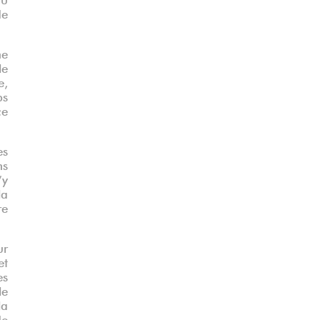
de
ne
le
e,
ps
ce
es
ns
’y
la
re
ur
et
es
le
la
de