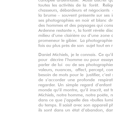
toutes les activités de la forêt. Reli
chasseurs, débardeurs et négociants 
la brume – souvent présente sur ses 
ses photographies en noir et blanc dre
des hommes et des paysages qui constr
Ardenne restante », la forêt révèle di
milieu d’une clairière ou d’une zone
promeneur le gibier. La photographie 
fois au plus près de son sujet tout en r
Daniel Michiels, je le connais. Ce qu’
pour décrire l’homme ou pour essayer
parler de lui ou de ses photographies 
valeurs, nuances, affect, percept, con
besoin de mots pour le justifier, c’est
de s’accorder une profonde respirati
regarder. Un simple regard d’enfant s
monde qu’il montre, qu’il inscrit, est
Michiels, notre homme, notre poète, n
dans ce que j’appelle des «bulles lu
du temps. Il saisit avec son appareil
ils sont dans un état d’abandon, da