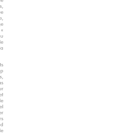
s,
ue
e,
ge
 «
au
le
la
ts
op
s,
as
ur
et
le
el
er
rs
nd
le