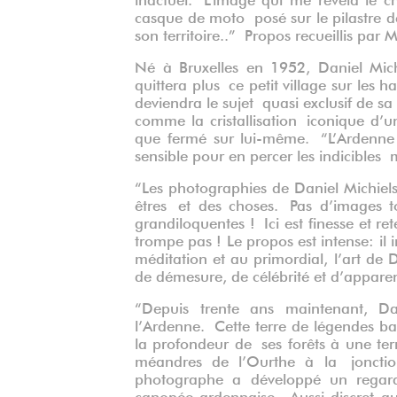
casque de moto posé sur le pilastre de
son territoire..” Propos recueillis par 
Né à Bruxelles en 1952, Daniel Michie
quittera plus ce petit village sur les 
deviendra le sujet quasi exclusif de
comme la cristallisation iconique d’
que fermé sur lui-même. “L’Ardenne n
sensible pour en percer les indicible
“Les photographies de Daniel Michiels 
êtres et des choses. Pas d’images ton
grandiloquentes ! Ici est finesse et r
trompe pas ! Le propos est intense: il i
méditation et au primordial, l’art de 
de démesure, de célébrité et d’appare
“Depuis trente ans maintenant, Dan
l’Ardenne. Cette terre de légendes bar
la profondeur de ses forêts à une terr
méandres de l’Ourthe à la joncti
photographe a développé un regard 
canopée ardennaise. Aussi discret qu