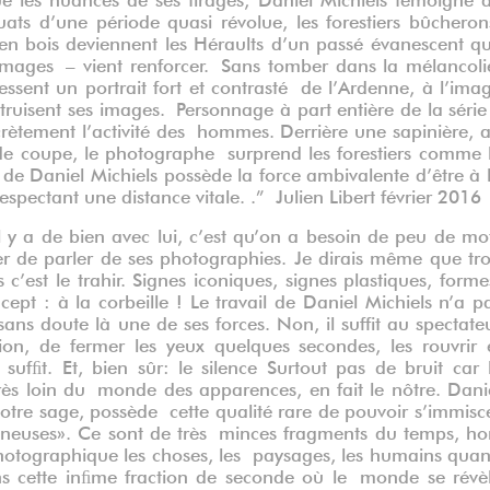
quats d’une période quasi révolue, les forestiers bûcheron
en bois deviennent les Héraults d’un passé évanescent q
images – vient renforcer. Sans tomber dans la mélancoli
ssent un portrait fort et contrasté de l’Ardenne, à l’ima
uisent ses images. Personnage à part entière de la série
scrètement l’activité des hommes. Derrière une sapinière, 
 de coupe, le photographe surprend les forestiers comme 
de Daniel Michiels possède la force ambivalente d’être à 
espectant une distance vitale. .” Julien Libert février 2016
il y a de bien avec lui, c’est qu’on a besoin de peu de mo
 de parler de ses photographies. Je dirais même que tr
c’est le trahir. Signes iconiques, signes plastiques, forme
cept : à la corbeille ! Le travail de Daniel Michiels n’a p
 sans doute là une de ses forces. Non, il suffit au spectate
on, de fermer les yeux quelques secondes, les rouvrir 
ufﬁt. Et, bien sûr: le silence Surtout pas de bruit car 
 très loin du monde des apparences, en fait le nôtre. Dani
otre sage, possède cette qualité rare de pouvoir s’immisc
mineuses». Ce sont de très minces fragments du temps, ho
 photographique les choses, les paysages, les humains qua
ns cette inﬁme fraction de seconde où le monde se révè