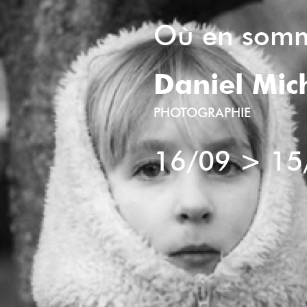
Où en som
Daniel Mich
PHOTOGRAPHIE
16/09
>
15