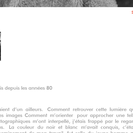
S
S
S
s depuis les années 80
ient d’un ailleurs. Comment retrouver cette lumière q
 des images Comment m’orienter pour approcher une tel
tographiques m’ont interpellé, j’étais frappé par le rega
es. La couleur du noir et blanc m’avait conquis, c’éta
cheminement de mon travail, fut celle du jeune homme 