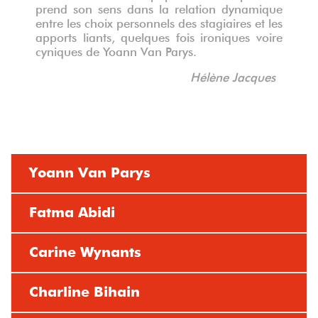
prend son sens dans la relation dynamique
entre les choix personnels des stagiaires et les
apports liants, quelques fois ironiques voire
cyniques de Yoann Van Parys.
Hélène Jacques
Yoann Van Parys
Fatma Abidi
Carine Wynants
Charline Bihain