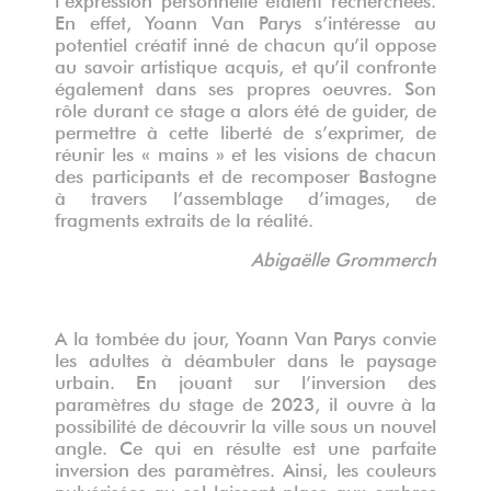
En effet, Yoann Van Parys s’intéresse au
potentiel créatif inné de chacun qu’il oppose
au savoir artistique acquis, et qu’il confronte
également dans ses propres oeuvres. Son
rôle durant ce stage a alors été de guider, de
permettre à cette liberté de s’exprimer, de
réunir les « mains » et les visions de chacun
des participants et de recomposer Bastogne
à travers l’assemblage d’images, de
fragments extraits de la réalité.
Abigaëlle Grommerch
A la tombée du jour, Yoann Van Parys convie
les adultes à déambuler dans le paysage
urbain. E
n jouant sur l
’
inversion des
param
è
tres du stage de 2023
, il ouvre à la
possibilité de découvrir la ville sous un nouvel
angle. Ce qui en résulte est une parfaite
inversion des paramètres. Ainsi, les couleurs
pulvérisées au sol laissent place aux ombres