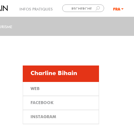
INFOS PRATIQUES
FRA
LANG
URISME
Charline Bihain
WEB
FACEBOOK
INSTAGRAM