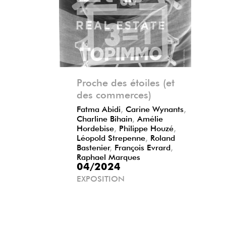
Précédent
Suivant
Proche des étoiles (et
des commerces)
Fatma Abidi
,
Carine Wynants
,
Charline Bihain
,
Amélie
Hordebise
,
Philippe Houzé
,
Léopold Strepenne
,
Roland
Bastenier
,
François Evrard
,
Raphael Marques
04/2024
EXPOSITION