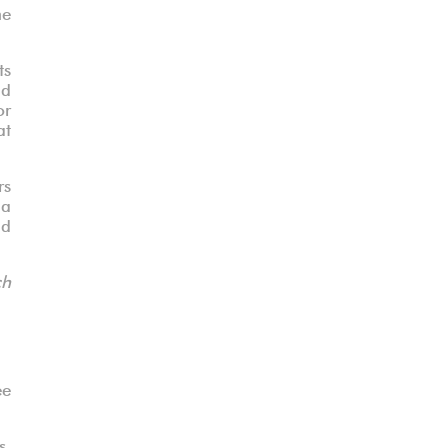
he
ts
nd
or
at
rs
 a
ad
ch
ée
s,