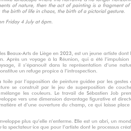
gments of nature, then the act of painting is a fragment of
 the birth of life in chaos, the birth of a pictorial gesture.
on Friday 4 July at 6pm.
es Beaux-Arts de Liège en 2023, est un jeune artiste dont 
on. Après un voyage à la Réunion, qui a été l’impulsion
aysage, il s’épanouit dans la représentation d’une natu
 constitue un refuge propice à l’introspection.
toile par l’apposition de peinture guidée par les gestes 
 nature se construit par le jeu de superposition de couch
t mélange les couleurs. Le travail de Sébastien Job pre
eloppe vers une dimension davantage figurative et direct
tière et d’une ouverture du champ, ce qui laisse place
nveloppe plus qu’elle n’enferme. Elle est un abri, un mon
e·la spectateur·ice que pour l’artiste dont le processus créat