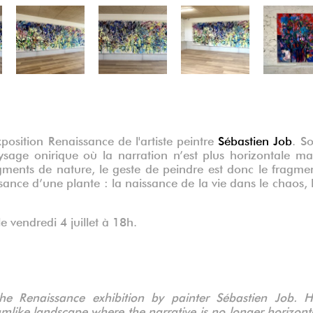
Vue d'exposition Renaissance, Sébastien J
Vue d'exposition Renaissance, Sébastien J
xposition Renaissance de l'artiste peintre
Sébastien Job
. S
ysage onirique où la narration n’est plus horizontale ma
ragments de nature, le geste de peindre est donc le fragme
sance d’une plante : la naissance de la vie dans le chaos, 
le vendredi 4 juillet à 18h.
the Renaissance exhibition by painter Sébastien Job. H
Sébastien Job, La table jaune (déta
Sébastien Job, La fenêtre (déta
Sébastien Job, La fenêtre (déta
Sébastien Job, La fenêtre (déta
eamlike landscape where the narrative is no longer horizont