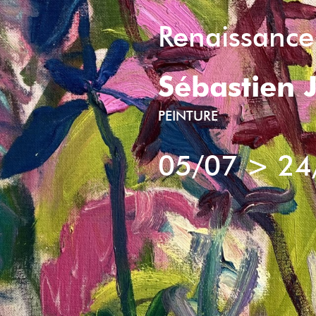
Renaissance
Sébastien 
PEINTURE
05/07
>
24