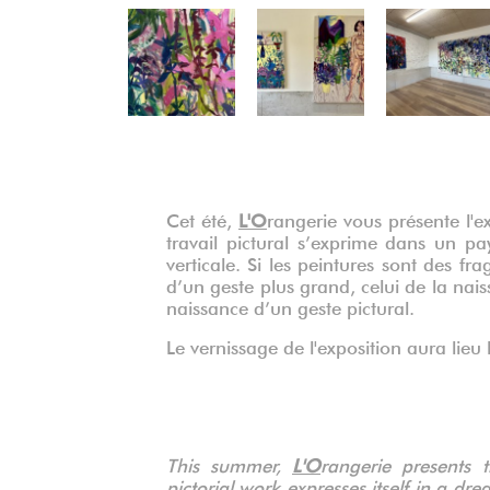
Précédent
Cet été,
L'O
rangerie vous présente l'e
travail pictural s’exprime dans un pa
verticale. Si les peintures sont des f
d’un geste plus grand, celui de la nais
naissance d’un geste pictural.
Le vernissage de l'exposition aura lieu 
This summer,
L'O
rangerie presents 
pictorial work expresses itself in a dr