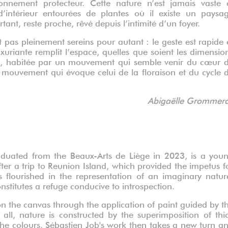
onnement protecteur. Cette nature n’est jamais vaste 
intérieur entourées de plantes où il existe un paysa
tant, reste proche, rêvé depuis l’intimité d’un foyer.
pas pleinement sereins pour autant : le geste est rapide 
uxuriante remplit l’espace, quelles que soient les dimensio
ante, habitée par un mouvement qui semble venir du cœur 
r, mouvement qui évoque celui de la floraison et du cycle 
Abigaëlle Grommer
aduated from the Beaux-Arts de Liège in 2023, is a you
After a trip to Reunion Island, which provided the impetus f
 flourished in the representation of an imaginary natur
stitutes a refuge conducive to introspection.
 the canvas through the application of paint guided by t
of all, nature is constructed by the superimposition of thi
the colours. Sébastien Job's work then takes a new turn a