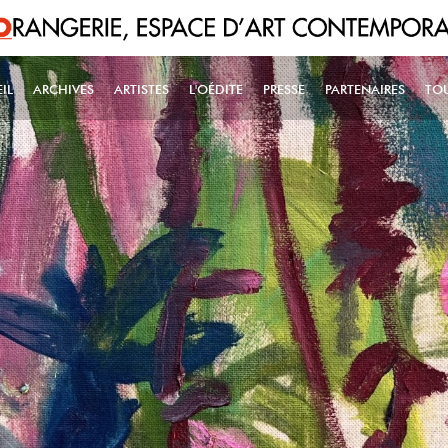
IL
ARCHIVES
ARTISTES
L'OÉDITE
PRESSE
PARTENAIRES
TO
IN NAVIGATION