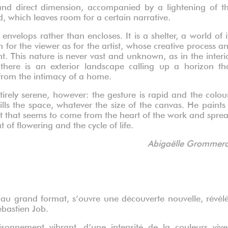
and direct dimension, accompanied by a lightening of t
d, which leaves room for a certain narrative.
nvelops rather than encloses. It is a shelter, a world of i
or the viewer as for the artist, whose creative process a
. This nature is never vast and unknown, as in the interi
here is an exterior landscape calling up a horizon th
 from the intimacy of a home.
irely serene, however: the gesture is rapid and the colou
fills the space, whatever the size of the canvas. He paints
t that seems to come from the heart of the work and spre
of flowering and the cycle of life.
Abigaëlle Grommer
 au grand format, s’ouvre une découverte nouvelle, révél
Sébastien Job.
sonnement vibrant, d’une intensité de la couleurs vive