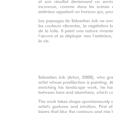
et son résultat deviennent un envir
inconnue, comme dans les scènes d’
extérieur appelant un horizon qui, pour
Les paysages de Sébastien Job ne sont 
les couleurs vibrantes, la végétation l
de la toile. Il peint une nature viv
l’œuvre et se déployer vers l’extérieu
la vie.
Sébastien Job (Arlon, 2000), who gr
artist whose predilection is painting. 
enriching his landscape work, he has
between here and elsewhere, which con
The work takes shape spontaneously on
artist's gestures and intuition. First 
layers that blur the contours and mix 