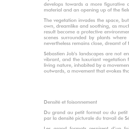
develops towards a more figurative 
material and an opening up of the fiel
The vegetation invades the space, but e
own, dreamlike and soothing, as much f
result become a protective environment
scenes surrounded by plants where t
nevertheless remains close, dreamt of
Sébastien Job's landscapes are not ent
vibrant, and the luxuriant vegetation 
living nature, inhabited by a movemen
outwards, a movement that evokes that 
Densité et foisonnement
Du grand au petit format ou du petit
par la densité picturale du travail de 
Les grand formats respirent d’un foi