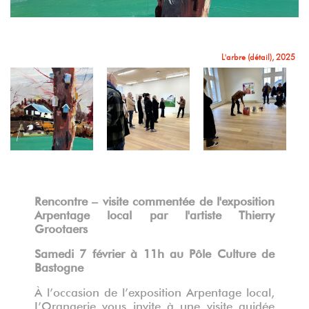
Rencontre Arpentage local avec Thierry Grootaers
Rencontre Arpentage local avec Thierry Grootaers
L'arbre (détail), 2025
Rencontre Arpentage local avec Thierry Grootaers
Rencontre Arpentage local avec Thierry Grootaers
Rencontre Arpentage local avec Thierry Grootaers
Rencontre Arpentage local avec Thierry Grootaers
Rencontre – visite commentée de l'exposition
Arpentage local par l'artiste Thierry
Rencontre Arpentage local avec Thierry Grootaers
Grootaers
Samedi 7 février à 11h au Pôle Culture de
Bastogne
À l’occasion de l’exposition Arpentage local,
L’Orangerie vous invite à une visite guidée