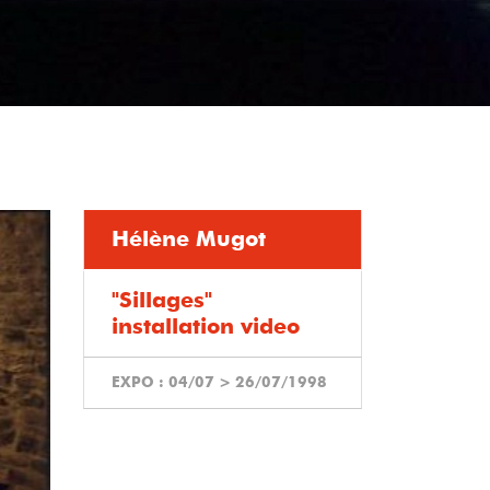
Hélène Mugot
"Sillages"
installation video
EXPO :
04/07
>
26/07/1998