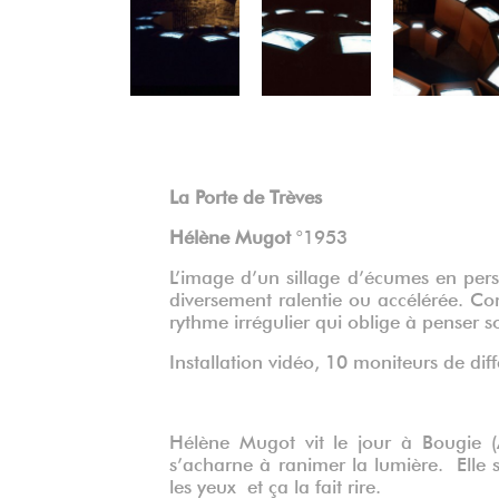
Précédent
La Porte de Trèves
Hélène Mugot
°1953
L’image d’un sillage d’écumes en persp
diversement ralentie ou accélérée. Co
rythme irrégulier qui oblige à penser 
Installation vidéo, 10 moniteurs de dif
Hélène Mugot vit le jour à Bougie (A
s’acharne à ranimer la lumière. Elle 
les yeux et ça la fait rire.