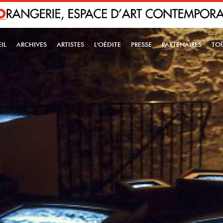
IL
ARCHIVES
ARTISTES
L'OÉDITE
PRESSE
PARTENAIRES
TO
IN NAVIGATION