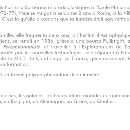
 de l’art à la Sorbonne et d’arts plastiques à l’Ecole Nationa
1972-77), Hélène Mugot a séjourné 2 ans à Rome, à la Vil
C’est là qu’elle a compris que la lumière était son véritab
mille, elle fréquenta deux ans, à l’Institut d’Astrophysiqu
ciens, se rendit en 1986, grâce à une bourse Fullbright, 
es
Perceptionnalists
et travailler à l’Exploratorium de S
scinée par les nouvelles technologies, elle séjourna à Ne
ta le M.I.T. de Cambridge. La France, généreusement, l
e sa formation.
pé un travail polymorphe autour de la lumière.
usées, les galeries, les Foires Internationales européenne
lie, en Belgique, en Allemagne, en Grèce, au Québec.