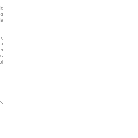
le
la
le
e,
au
an
w-
ui
s,