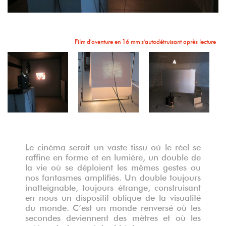
Vita Nova, film 16 mm en boucle laissant des traces sur le papier
Film d'aventure en 16 mm s'autodétruisant après lecture
Vita Nova, Fim 16 mm en boucle
FIN, Fim 16 mm en boucle
FIN, Fim 16 mm en boucle
Le cinéma serait un vaste tissu où le réel se
raffine en forme et en lumière, un double de
Vita Nova, Fim 16 mm
la vie où se déploient les mêmes gestes ou
nos fantasmes amplifiés. Un double toujours
inatteignable, toujours étrange, construisant
en nous un dispositif oblique de la visualité
du monde. C’est un monde renversé où les
secondes deviennent des mètres et où les