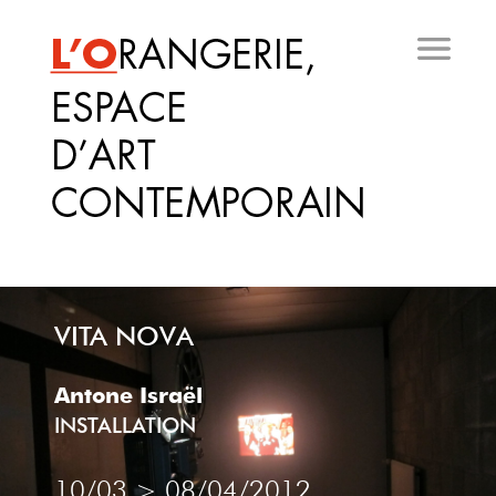
Aller
au
contenu
principal
VITA NOVA
Antone Israël
INSTALLATION
10/03
>
08/04/2012