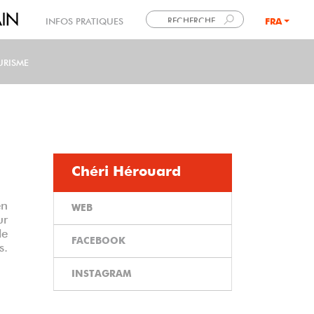
INFOS PRATIQUES
FRA
LANG
URISME
Chéri Hérouard
en
WEB
ur
le
FACEBOOK
s.
INSTAGRAM