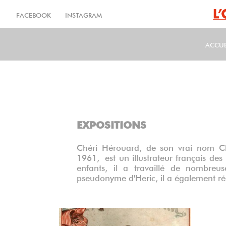
Aller
au
FACEBOOK
INSTAGRAM
contenu
principal
ACCUE
MA
EXPOSITIONS
Chéri Hérouard, de son vrai nom C
1961, est un illustrateur français des
enfants, il a travaillé de nombreu
pseudonyme d'Heric, il a également ré