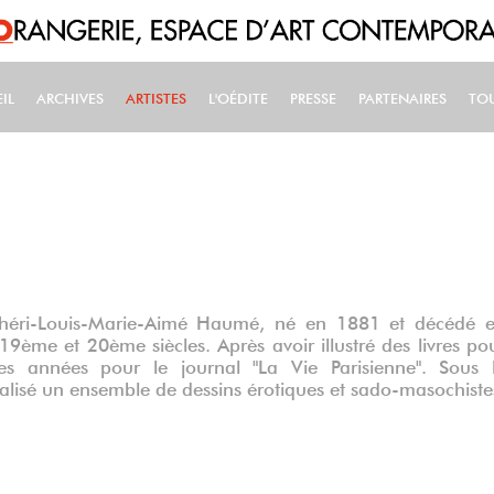
IL
ARCHIVES
ARTISTES
L'OÉDITE
PRESSE
PARTENAIRES
TO
IN NAVIGATION
héri-Louis-Marie-Aimé Haumé, né en 1881 et décédé 
 19ème et 20ème siècles. Après avoir illustré des livres po
ses années pour le journal "La Vie Parisienne". Sous 
alisé un ensemble de dessins érotiques et sado-masochiste