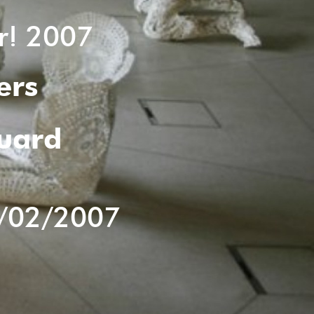
ur! 2007
ers
uard
/02/2007