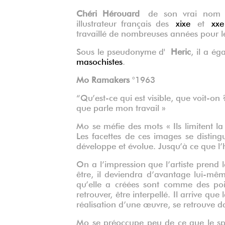
Chéri Hérouard
de son vrai no
illustrateur français des
xixe
et
xxe
travaillé de nombreuses années pour 
Sous le pseudonyme d'
Heric
, il a é
masochistes
.
Mo Ramakers
°1963
“Qu’est-ce qui est visible, que voit-on
que parle mon travail »
Mo se méfie des mots « Ils limitent 
Les facettes de ces images se distingu
développe et évolue. Jusqu’à ce que l’
On a l’impression que l’artiste prend 
être, il deviendra d’avantage lui-même
qu’elle a créées sont comme des poin
retrouver, être interpellé. Il arrive qu
réalisation d’une œuvre, se retrouve 
Mo se préoccupe peu de ce que le spe