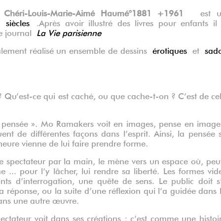
m
Chéri-Louis-Marie-Aimé Haumé°1881 +1961
est u
 siècles
.Après avoir illustré des livres pour enfants il
le journal
La Vie parisienne
galement réalisé un ensemble de dessins
érotiques
et
sad
 ? Qu’est-ce qui est caché, ou que cache-t-on ? C’est de ce
la pensée ». Mo Ramakers voit en images, pense en image
ent de différentes façons dans l’esprit. Ainsi, la pensée 
heure vienne de lui faire prendre forme.
le spectateur par la main, le mène vers un espace où, peu
La vie p
 ... pour l’y lâcher, lui rendre sa liberté. Les formes vid
ts d’interrogation, une quête de sens. Le public doit s
e la réponse, ou la suite d’une réflexion qui l’a guidée dans 
dans une autre œuvre.
ctateur voit dans ses créations ; c’est comme une histoi