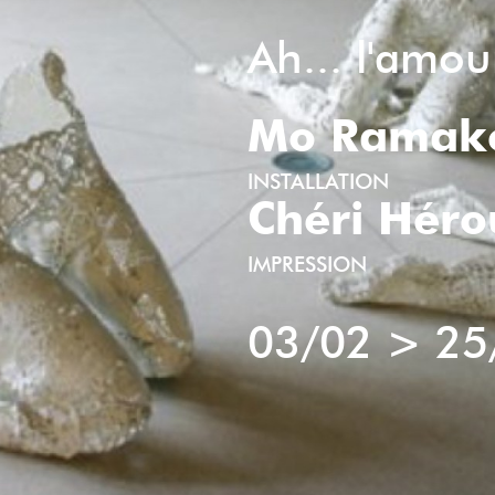
Ah... l'amo
Mo Ramak
INSTALLATION
Chéri Héro
IMPRESSION
03/02
>
25