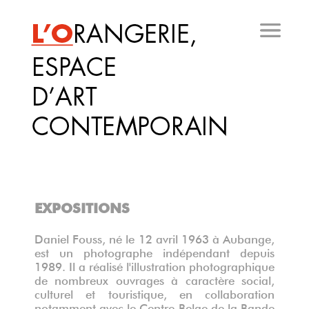
Aller
au
contenu
principal
EXPOSITIONS
Daniel Fouss, né le 12 avril 1963 à Aubange,
est un photographe indépendant depuis
1989. Il a réalisé l'illustration photographique
de nombreux ouvrages à caractère social,
culturel et touristique, en collaboration
notamment avec le Centre Belge de la Bande