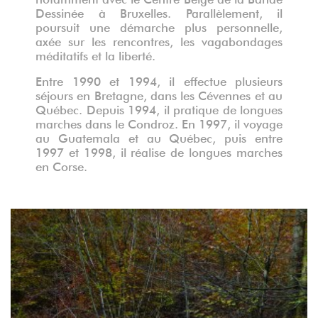
Dessinée à Bruxelles. Parallèlement, il
poursuit une démarche plus personnelle,
axée sur les rencontres, les vagabondages
méditatifs et la liberté.
Entre 1990 et 1994, il effectue plusieurs
séjours en Bretagne, dans les Cévennes et au
Québec. Depuis 1994, il pratique de longues
marches dans le Condroz. En 1997, il voyage
au Guatemala et au Québec, puis entre
1997 et 1998, il réalise de longues marches
en Corse.