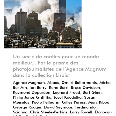
Précédent
Suivant
Un siècle de conflits pour un monde
meilleur... Par le prisme des
photojournalistes de l’Agence Magnum
dans la collection Lhoist
Agence Magnum
,
Abbas
,
Dmitri Baltermants
,
Micha
Bar Am
,
Ian Berry
,
Rene Burri
,
Bruce Davidson
,
Raymond Depardon
,
Leonard Freed
,
Burt Glinn
,
Philip Jones Griffiths
,
Josef Koudelka
,
Susan
Meiselas
,
Paolo Pellegrin
,
Gilles Peress
,
Marc Ribou
,
George Rodger
,
David Seymour
,
Ferdinando
Scianna
,
Chris Steele-Perkins
,
Larry Towell
,
Donovan