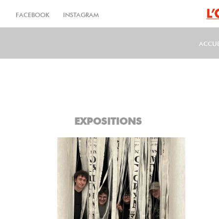
Aller
au
FACEBOOK
INSTAGRAM
contenu
principal
ACCUE
MA
EXPOSITIONS