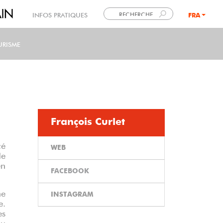
INFOS PRATIQUES
FRA
LANG
URISME
François Curlet
cé
WEB
de
en
FACEBOOK
ne
INSTAGRAM
e.
es
du