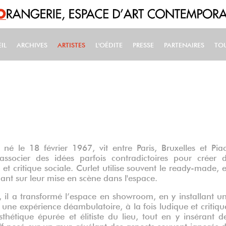
IL
ARCHIVES
ARTISTES
L'OÉDITE
PRESSE
PARTENAIRES
TO
IN NAVIGATION
 né le 18 février 1967, vit entre Paris, Bruxelles et Pia
associer des idées parfois contradictoires pour créer 
et critique sociale. Curlet utilise souvent le ready-made, 
ouant sur leur mise en scène dans l'espace.
 il a transformé l’espace en showroom, en y installant u
t une expérience déambulatoire, à la fois ludique et critiqu
esthétique épurée et élitiste du lieu, tout en y insérant d
 posé sur un mur, révélant des aspects souvent ignorés 