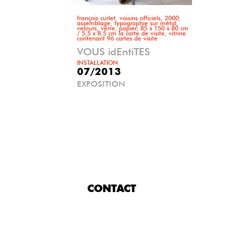
françois curlet, voisins officiels, 2000,
assemblage, typographie sur métal,
velours, verre, papier, 85 x 150 x 80 cm
/ 5,5 x 8,5 cm la carte de visite, vitrine
contenant 96 cartes de visite
VOUS idEntiTES
INSTALLATION
07/2013
EXPOSITION
CONTACT