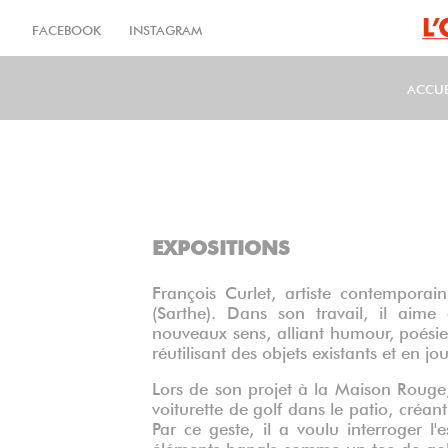
Aller
au
FACEBOOK
INSTAGRAM
contenu
principal
ACCUE
MA
EXPOSITIONS
François Curlet, artiste contemporain
(Sarthe). Dans son travail, il aime 
nouveaux sens, alliant humour, poésie 
réutilisant des objets existants et en j
Lors de son projet à la Maison Rouge,
voiturette de golf dans le patio, créan
Par ce geste, il a voulu interroger l'
éléments banals comme un tee de golf