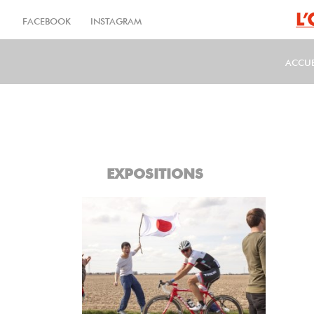
Aller
au
FACEBOOK
INSTAGRAM
contenu
principal
ACCUE
MA
EXPOSITIONS