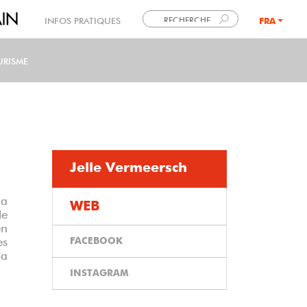
INFOS PRATIQUES
FRA
LANG
URISME
Jelle Vermeersch
 a
WEB
le
en
FACEBOOK
es
la
INSTAGRAM