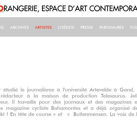
IL
ARCHIVES
ARTISTES
L'OÉDITE
PRESSE
PARTENAIRES
TO
IN NAVIGATION
r étudié le journalisme à l'université Artevelde à Gand,
édacteur à la maison de production Telesaurus. Jel
eur. Il travaille pour des journaux et des magazines 
 le magazine cycliste Bahamontes et a déjà organisé d
kt ! En tête de course » et
« Buitenmensen. La voix de 