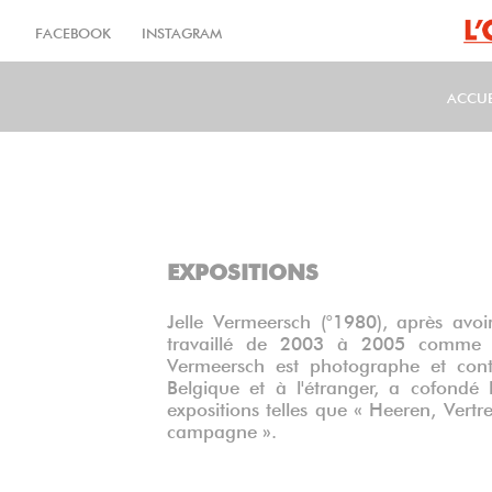
Aller
au
FACEBOOK
INSTAGRAM
contenu
principal
ACCUE
MA
EXPOSITIONS
Jelle Vermeersch (°1980), après avoi
travaillé de 2003 à 2005 comme r
Vermeersch est photographe et cont
Belgique et à l'étranger, a cofondé
expositions telles que « Heeren, Vertre
campagne ».