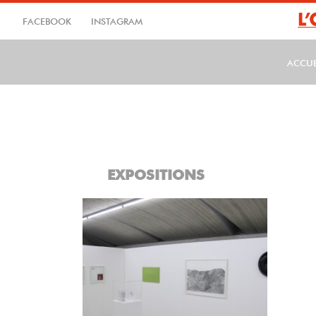
Aller
au
FACEBOOK
INSTAGRAM
contenu
principal
ACCUE
MA
EXPOSITIONS