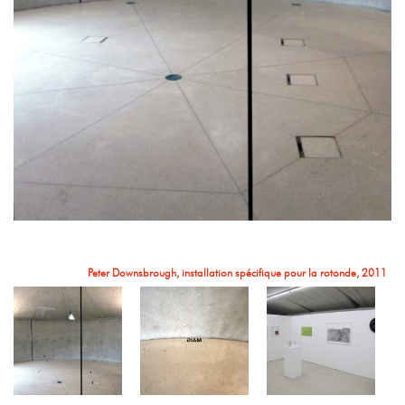
(BeLa Editions)
Sans titre, (Une image différente dans chaque oeil), photo-lithographie, 56 x 76
(Bruno Robbe).jpg
Dessert)
cm, 2006, 30 ex, (Bruno Robbe)
Movidas 1, photographie sur papier Rag Hahnemühle, 112 x 90 cm. 2011, (3
ex.) (BeLa Editions)
Vue de l'exposition: Peter Downsbrough, Daniel Buren
Vue de l'exposition: Michelangelo Pistoletto
Peter Downsbrough, installation spécifique pour la rotonde, 2011