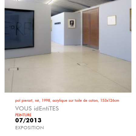
pol pierart, né, 1998, acrylique sur toile de coton, 153x126cm
VOUS idEntiTES
PEINTURE
07/2013
EXPOSITION