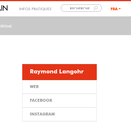
INFOS PRATIQUES
FRA
LANG
URISME
Raymond Langohr
WEB
FACEBOOK
INSTAGRAM