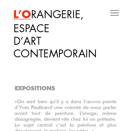
Aller
au
contenu
principal
EXPOSITIONS
«On sent bien qu’il y a dans l’œuvre peinte
d’Yves Piedbœuf une volonté de nous parler
avant tout de peinture. L’image, même
désagrégée, devient vite chez lui un prétexte.
Le sujet central c’est la peinture et plus
directement, la matière, les pâtes. »