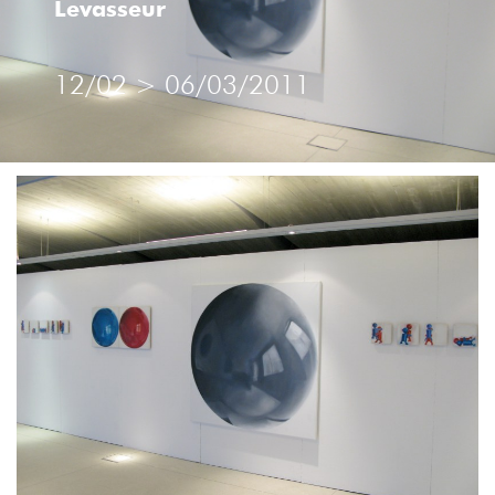
Levasseur
BRODERIE
,
DESSIN
12/02
>
06/03/2011