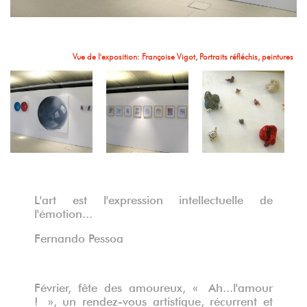
Vue de l'exposition: Aurélie William-Levaux,Yves Levasseur, Françoise Vigot
Vue de l'exposition: Aurélie William levaux, Menses ante Rosam, broderie
Vue de l'exposition: Françoise Vigot, Portrait réfléchi, Toys, peinture
Vue de l'exposition: Françoise Vigot, Portraits réfléchis, peintures
Vue de l'exposition: Laurence Deweer, coeurs en céramique
Vue de l'exposition: Laurence Deweer, coeurs en céramique
Vue de l'exposition: Aurélie William-Levaux,Yves Levasseur
L'art est l'expression intellectuelle de
l'émotion...
Fernando Pessoa
Février, fête des amoureux, « Ah...l'amour
! », un rendez-vous artistique, récurrent et