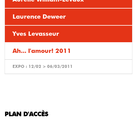
Laurence Deweer
Yves Levasseur
Ah... l'amour! 2011
EXPO :
12/02
>
06/03/2011
PLAN D'ACCÈS