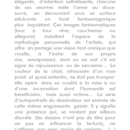
élégante, d’intention esthétisante, chacune
de ses oeuvres mêle l’amer au doux-
sucré, en découvrant sous sa surface
édulcorée un fond fantasmagorique
plus inquiétant. Ces images fantasmatiques
(tour à tour rêve, cauchemar ou
allégorie) installent l’espace de la
mythologie personnelle de l’artiste, qui
offre en partage une vision tant onirique que
cruelle, à l’instar de son propre
rire, omniprésent, dont on ne sait s’il est
signe de réjouissance ou de sarcasme... La
couleur de la chair, réhaussée d’un rose
jovial et quasi enfantin, ne doit pas tromper:
elle opère dans sa crudité à la mise à nu
d’une incarnation dont l’humanité est
bénéficiaire, mais aussi victime... La série
d’autoportraits du dessinateur est animée de
cette même angoissante gaieté. Il y signifie
une présence qui, se voulant par ailleurs
discrète (les dessins n’ont pas de titre pour
ne pas en influencer la lecture), ne
s’affirme pas avec moins de cynisme... (...)