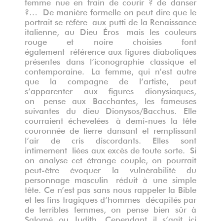
femme nue en train de courir ? de danser
?… De manière formelle on peut dire que le
portrait se réfère aux putti de la Renaissance
italienne, au Dieu Éros mais les couleurs
rouge et noire choisies font
également référence aux figures diaboliques
présentes dans l’iconographie classique et
contemporaine. La femme, qui n’est autre
que la compagne de l’artiste, peut
s’apparenter aux figures dionysiaques,
on pense aux Bacchantes, les fameuses
suivantes du dieu Dionysos/Bacchus. Elle
courraient échevelées à demi-nues la tête
couronnée de lierre dansant et remplissant
l’air de cris discordants. Elles sont
intimement liées aux excès de toute sorte. Si
on analyse cet étrange couple, on pourrait
peut-être évoquer la vulnérabilité du
personnage masculin réduit à une simple
tête. Ce n’est pas sans nous rappeler la Bible
et les fins tragiques d’hommes décapités par
de terribles femmes, on pense bien sûr à
Salomé ou Judith. Cependant il s’agit ici