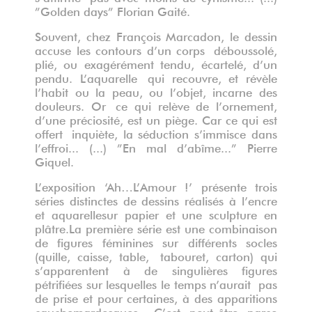
”Golden days” Florian Gaité.
Souvent, chez François Marcadon, le dessin
accuse les contours d’un corps déboussolé,
plié, ou exagérément tendu, écartelé, d’un
pendu. L’aquarelle qui recouvre, et révèle
l’habit ou la peau, ou l’objet, incarne des
douleurs. Or ce qui relève de l’ornement,
d’une préciosité, est un piège. Car ce qui est
offert inquiète, la séduction s’immisce dans
l’effroi... (...) ”En mal d’abîme...” Pierre
Giquel.
L’exposition ‘Ah…L’Amour !’ présente trois
séries distinctes de dessins réalisés à l’encre
et aquarellesur papier et une sculpture en
plâtre.La première série est une combinaison
de figures féminines sur différents socles
(quille, caisse, table, tabouret, carton) qui
s’apparentent à de singulières figures
pétrifiées sur lesquelles le temps n’aurait pas
de prise et pour certaines, à des apparitions
cauchemardesques. C’est peut-être parce