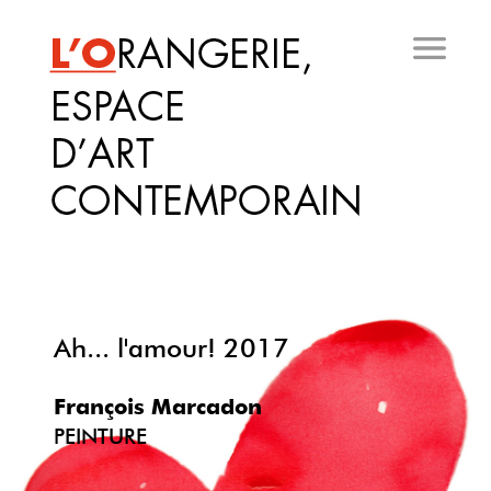
Aller
au
contenu
principal
Ah... l'amour! 2017
François Marcadon
PEINTURE