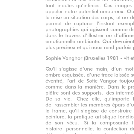
tant inouïes qu’infinies. Ces image
appeler notre potentiel amoureux. Outr
la mise en situation des corps, et au-de
permet de capturer l’instant exemp
photographies qui agissent comme de
dans le travers d’illustrer ou d’affi
émotionnelle ambiante. Qui devraient
plus précieux et qui nous rend parfois
Sophie Vanghor (Bruxelles 1981 - vit et 
Qu’il s’agisse d’une main, d’un mot 
ombre esquissée, d’une trace laissée s
éventré, l’art de Sofie Vangor touj
comme dans la manière. Dans le procé
plâtre sont des supports, des interméd
De sa vie. Chez elle, qu’importe le
de rassembler les membres épars d’une 
la trame, qu’il s’agisse de construir
peinture, la pratique artistique fonct
de son vécu. Si la composante t
histoire personnelle, la confection d
d’énergies, de reprises, de correct