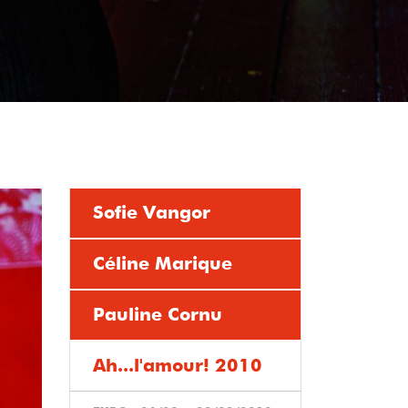
Sofie Vangor
Céline Marique
Pauline Cornu
Ah...l'amour! 2010