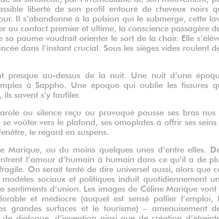
assible liberté de son profil entouré de cheveux noirs q
our. Il s’abandonne à la pulsion qui le submerge, cette la
 au contact premier et ultime, la conscience passagère d
de sa paume voudrait orienter le sort de la chair. Elle s’élèv
cée dans l’instant crucial. Sous les sièges vides roulent d
sont presque au-dessus de la nuit. Une nuit d’une époq
emples à Sappho. Une époque qui oublie les fissures q
ls savent s’y faufiler.
arole ou silence reçu ou provoqué pousse ses bras nus
se voûter vers le plafond, ses omoplates à offrir ses seins
 fenêtre, le regard en suspens.
ne Marique, ou du moins quelques unes d’entre elles. D
trent l’amour d’humain à humain dans ce qu’il a de pl
agile. On serait tenté de dire universel aussi, alors que c
es modèles sociaux et politiques induit quotidiennement u
de sentiments d’union. Les images de Céline Marique vont
rable et médiocre (auquel est sensé pallier l’emploi, 
 les grandes surfaces et le tourisme) – amenuisement d
 de dialogue, d’invention ainsi que de création d’étreint