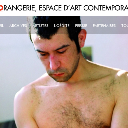
IL
ARCHIVES
ARTISTES
L'OÉDITE
PRESSE
PARTENAIRES
TO
IN NAVIGATION