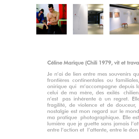
Précédent
Céline Marique (Chili 1979, vit et travai
Je n’ai de lien entre mes souvenirs q
frontières continentales ou familial
onirique qui
m’accompagne depuis la
celui de ma mère, des exilés
chilie
n’est
pas inhérente à un regret. El
fragilité, de violence et de douceur
nostalgie est mon regard sur le mo
ma pratique
photographique. Elle es
lumière que je guette sans jamais l’a
entre l’action et
l’attente, entre le do