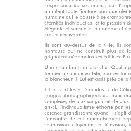
l’expérience de ses mains, par l’imp
annulent toute fioriture baroque alent
humaine qui le pousse à se cramponner
éternités individuelles, et la pression 
élégante et sensuelle, autonome et élan
cœurs déshydratés.
Ils sont au-dessus de la ville, ils 
honteuse qui ne construit plus de t
grignotent néanmoins ses édifices. Eux, i
Une chambre trop blanche. Quelle p
tomber à côté de sa tête, son ventre à 
la blancheur ? Lui est assis près de la
Telles sont les « Aubades » de Céli
images photographiques qui nous mon
complexe, de plus sanguin et de plus fr
an-ci, l’individualisme exhorté par l
carence grandissante quand il s’agit 
l’encontre de cet amenuisement déplo
soumission citoyenne, la télévision,
sentiments et des actes de rencontre,