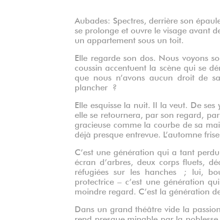
Aubades: Spectres, derrière son épaule,
se prolonge et ouvre le visage avant de
un appartement sous un toit.
Elle regarde son dos. Nous voyons son 
coussin accentuent la scène qui se dé
que nous n’avons aucun droit de sav
plancher ?
Elle esquisse la nuit. Il la veut. De ses
elle se retournera, par son regard, par
gracieuse comme la courbe de sa main. 
déjà presque entrevue. L’automne frise 
C’est une génération qui a tant perdu
écran d’arbres, deux corps fluets, d
réfugiées sur les hanches ; lui, bo
protectrice – c’est une génération qui
moindre regard. C’est la génération de
Dans un grand théâtre vide la passion p
rend presque minable par la noblesse 