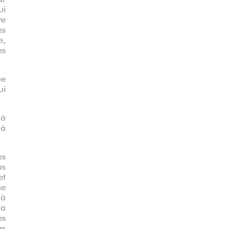
ui
ve
es
e,
es
ue
ui
 à
 à
es
us
et
ne
 à
la
es
es