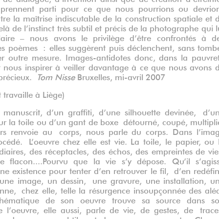
s prennent parti pour ce que nous pourrions ou devrio
e la maîtrise indiscutable de la construction spatiale et 
là de l’instinct très subtil et précis de la photographe qui l
laire – nous avons le privilège d’être confrontés à d
s poèmes : elles suggèrent puis déclenchent, sans tomb
rmer outre mesure. Images-antidotes donc, dans la pauvre
 nous inspirer à veiller davantage à ce que nous avons 
 précieux.
Tom Nisse
Bruxelles, mi-avril 2007
travaille à Liège)
manuscrit, d’un graffiti, d’une silhouette devinée, d’u
ur la toile ou d’un gant de boxe détourné, coupé, multipli
ours renvoie au corps, nous parle du corps. Dans l’ima
dé. L’oeuvre chez elle est vie. La toile, le papier, ou 
iaires, des réceptacles, des échos, des empreintes de vie
 flacon....Pourvu que la vie s’y dépose. Qu’il s’agis
existence pour tenter d’en retrouver le fil, d’en redéfin
e une image, un dessin, une gravure, une installation, u
ionne, chez elle, telle la résurgence insoupçonnée des alé
hématique de son oeuvre trouve sa source dans s
e l’oeuvre, elle aussi, parle de vie, de gestes, de trace
ions, de nuances subtiles et de recommencements. Chaq