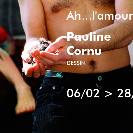
Ah...l'amou
Pauline
Cornu
DESSIN
06/02
>
28