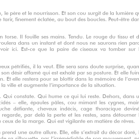
 le père et le nourrisson. Et son cou surgit de la lumière q
 tarir, finement éclatée, au bout des boucles. Peut-être da
torse. Il fouille ses mains. Tendu. Le rouge du tissu et 
roulera dans un instant et dont nous ne saurons rien par
oir ici. Est-ce que la paire de ciseaux va tomber sur 
 yeux pétrifiés, il la veut. Elle sera sans doute surprise, qua
 son désir affamé qui est exhalé par sa posture. Et elle fuir
Et elle restera pour se blottir dans la mémoire de l’aven
la ville et augmente l’importance de la situation.
. Qui constate. Qui hume ce qui lui reste. Dehors, dans 
écidés – elle, épaules pâles, cou mimant les cygnes, mai
uche défiante, cheveux indécis, cage thoracique devin
 regarde, par delà la perte et les restes, sans détourner 
 ceux de la marge. Qui est vigilante en matière de rêves.
rend une autre allure. Elle, elle s’extrait du décor doré, 
de sa silhouette, par l’irrémédiable de son mouvement, p