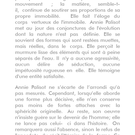
mouvement ; la matière, semble-t-
il, continue de soutirer ses proportions de sa
propre immobilité. Elle fait l’éloge du
corps vertueux de l'immobile.
Annie Palisot
met au jour des conjonctures de l'évolution
dont la nature n'est pas définie. Elle se
souvient des formes qui sont restées muettes,
mais réelles, dans le corps. Elle perçoit le
murmure lisse des éléments qui sont à peine
séparés de l'eau. Il n'y a aucune agressivité,
aucun délire de séduction, aucune
impétuosité rugueuse en elle.
Elle témoigne
d'une entité satisfaite.
Annie Palisot ne s’écarte de l’arrondi qu’à
pas mesurés. Cependant, lorsqu’elle aborde
une forme plus décisive, elle n’en conserve
pas moins de fortes attaches avec la
sphéricité originelle.
Au reste, son oeuvre
n'insiste guère sur le devenir de l'homme; elle
ne lance pas celui- ci dans l'histoire.
On
remarquera aussi l'absence, sinon le refus de
l'anecdote, du récit littéraire de la forme. Ce