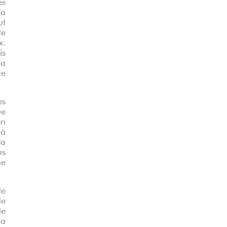
es
la
ut
te
x.
is
la
ce
es
ue
en
 à
la
us
ne
te
de
de
la