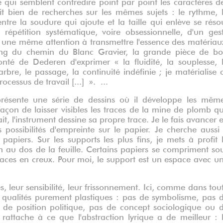
 qui semblent contredire point par point les caractères d
agit bien de recherches sur les mêmes sujets : le rythme, 
entre la soudure qui ajoute et la taille qui enlève se réso
épétition systématique, voire obsessionnelle, d'un ges
e une même attention à transmettre l'essence des matériau
long du chemin du Blanc Gravier, la grande pièce de bo
té de Dederen d'exprimer « la fluidité, la souplesse, 
arbre, le passage, la continuité indéfinie ; je matérialise 
cessus de travail [...] ». ...
présente une série de dessins où il développe les mêm
açon de laisser visibles les traces de la mine de plomb q
it, l'instrument dessine sa propre trace. Je le fais avancer 
es possibilités d'empreinte sur le papier. Je cherche aussi
ts papiers. Sur les supports les plus fins, je mets à profit 
in au dos de la feuille. Certains papiers se compriment so
 traces en creux. Pour moi, le support est un espace avec u
s, leur sensibilité, leur frissonnement. Ici, comme dans tou
s qualités purement plastiques : pas de symbolisme, pas 
e de position politique, pas de concept sociologique ou 
attache à ce que l'abstraction lyrique a de meilleur : 