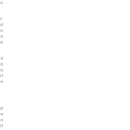
on
t.
et
un
re
ux
nt
 à
la
rt
ce
st
ue
ce
rt