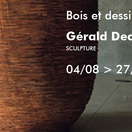
Bois et dess
Gérald De
SCULPTURE
04/08
>
27