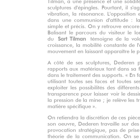
Tilman, a une présence et une solidité
sculptures d'épingles. Pourtant, il s'
vibration, la résonance. L'opposition 
dans une communion d'attitude : la r
simple et précis. On y retrouve encor
Balisant le parcours du visiteur le 
du
Sart Tilman
témoigne de la volon
croissance, la mobilité constante de l'
mouvement en laissant apparaître le pro
A côté de ses sculptures, Dederen 
rapports aux matériaux tant dans sa f
dans le traitement des supports. « En fa
utilisant toutes ses faces et toutes s
exploiter les possibilités des différen
transparence pour laisser voir le dess
la pression de la mine ; je relève les
matière spécifique ».
On retiendra la discrétion de ces pièce
son oeuvre, Dederen travaille sur de
provocation stratégique, pas de pris
théorie de la communication. On se r