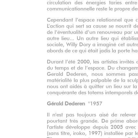
circulation des énergies taries entre
communicationnelle reste le propre des 
Cependant l’espace relationnel que 
L’action qui sert sa cause se nourrit d
de l’éventualité d’un renouveau par u
autre lieu... Un autre lieu qui établi
sociale, Willy Dory a imaginé cet autr
abords de ce qui était jadis la porte hau
Durant l’été 2000, les artistes invit
du temps et de l’espace. Du changemen
Gerald Dederen, nous sommes passé
matérialité la plus palpable de la scul
nous ont aidés à quitter un lieu sur l
conquérante des totems intemporels 
Gérald Dederen
°1957
Il n'est pas toujours aisé de relev
pourtant très grande. De prime abord
l'artiste développe depuis 2005 avec 
(sans titre, iroko, 1997) installée pa