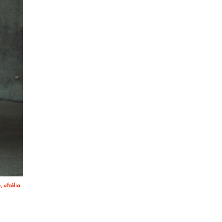
xposition
 afzélia
xposition
e, afzélia