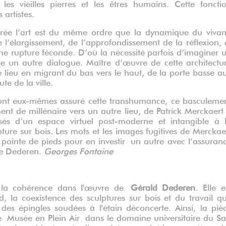
 les vieilles pierres et les êtres humains. Cette foncti
artistes.
crée l’art est du même ordre que la dynamique du vivan
e l’élargissement, de l’approfondissement de la réflexion, 
ne rupture féconde. D’où la nécessité parfois d’imaginer 
sse un autre dialogue. Maître d’œuvre de cette architectu
e lieu en migrant du bas vers le haut, de la porte basse a
te de la ville.
és ont eux-mêmes assuré cette transhumance, ce basculeme
t de millénaire vers un autre lieu, de Patrick Merckaert
s d’un espace virtuel post-moderne et intangible à 
pture sur bois. Les mots et les images fugitives de Merckae
a pointe de pieds pour en investir
un autre avec l’assuran
de Dederen.
Georges Fontaine
er la cohérence dans l'œuvre de
Gérald Dederen
. Elle e
, la coexistence des sculptures sur bois et du travail q
des épingles soudées à l'étain déconcerte. Ainsi, la piè
r le Musée en Plein Air dans le domaine universitaire du Sa