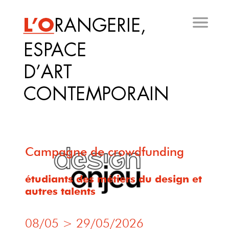
Aller
au
contenu
principal
Campagne de crowdfunding
étudiants des métiers du design et
autres talents
08/05
>
29/05/2026