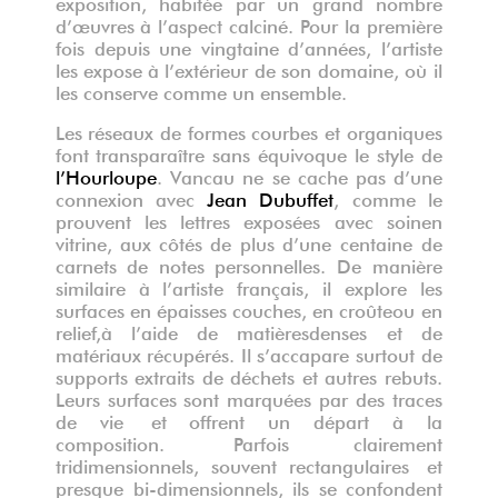
exposition, habit
é
e par un grand nombre
d
’œ
uvres
à
l
’
aspect calcin
é
. Pour la premi
è
re
fois depuis une vingtaine d
’
ann
é
es, l
’
artiste
les expose
à
l
’
ext
é
rieur de son domaine, o
ù
il
les conserve
comme un ensemble
.
Les r
é
seaux de formes courbes et organiques
font transpara
î
tre sans
é
quivoque le style de
l
’
Hourloupe
. Vancau ne se cache pas d
’
une
connexion avec
Jean Dubuffet
, comme le
prouvent les lettres expos
é
es avec soin
en
vitrine, aux c
ô
t
é
s d
e plus d’une
centaine de
carnets de notes personnel
le
s.
De manière
similaire à l’artiste
fran
ç
ais, il
explore les
surfaces en épaisses couches, en
cro
û
te
ou en
relief,
à l’aide de matières
dense
s et de
matériaux récupérés
. Il s
’
accapare
surtout
de
supports
extraits de déchets et autres rebuts.
Leurs surfaces sont
marqu
é
e
s par
d
es traces
de vie
et
offrent un d
épart à
la
composition.
Parfois clairement
tridimensionnels, souvent
rectangulaires
et
presque bi-dimensionnels,
ils se confondent