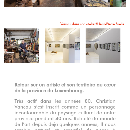
°
°
Vancau dans son atelier©Jean-Pierre Ruelle
Chez Vancau, vue sur le territoire
Chez Vancau, vue sur le territoire
°
°
°
°
°
°
°
°
Chez Vancau, vue de l'atelier
Acrylique sur papier, 36 x 28 cm, 1972
°
Sans litre, collage papier-huile, 60 x 90 cm, 1969
Brou de Noix sur papier, 78 x 62 cm, 1994
Sans titre, pierre peinte, 40 x 20 cm, 1995
Sans titre, pierre peinte, 35 x 30 cm, 1995
vernissage
vernissage
vernissage
vernissage
vernissage
vernissage
vernissage
vernissage
Sans titre, acrylique sur papier, 36 x 28 cm,1972.
Retour sur un artiste et son territoire au cœur
vernissage
vernissage
vernissage
de la province du Luxembourg.
Très actif dans les années 80, Christian
Vancau s’est inscrit comme un personnage
incontournable du paysage culturel de notre
province pendant 40 ans. Retraité du monde
de l’art depuis déjà quelques années, Il nous
semble naturel et essentiel de poser à