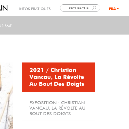
INFOS PRATIQUES
FRA
LANG
URISME
2021 / Christian
Vancau, La Révolte
Au Bout Des Doigts
EXPOSITION :
CHRISTIAN
VANCAU, LA RÉVOLTE AU
BOUT DES DOIGTS