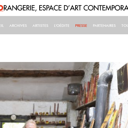
IL
ARCHIVES
ARTISTES
L'OÉDITE
PRESSE
PARTENAIRES
TO
IN NAVIGATION