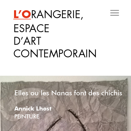
Aller
au
contenu
principal
Elles ou les Nanas font des chichis
Annick Lhost
PEINTURE