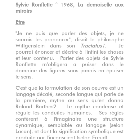
Sylvie Ronflette °
1968
, La demoiselle aux
miroirs
Etre
"Je ne puis que parler des objets, je ne
saurais les prononcer", disait le philosophe
Wittgenstein dans son
Tractatus
1
.
Je
pourrai énoncer et décrire à l'infini les choses
et leur contenu. Parler des objets de Sylvie
Ronflette m'obligera à puiser dans le
domaine des figures sans jamais en épuiser
le sens.
C'est que la formulation de son oeuvre est un
langage décalé, seconde langue qui parle de
la première, mythe au sens qu'en donna
Roland Barthes
2
. Le mythe condense et
régule les conduites humaines. Ses règles
confèrent à l'imaginaire une structure
dynamique, semblable au langage (selon
Lacan), et dont la signification symbolique est
produite par l'inconscient (selon Freud).