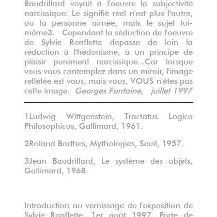
Baudrillard voyait à l'oeuvre la subjectivité
narcissique: Le signifié réel n'est plus l'autre,
ou la personne aimée, mais le sujet lui-
même
3
. Cependant la séduction de l'oeuvre
de Sylvie Ronflette dépasse de loin la
réduction à l'hédonisme, à un principe de
plaisir purement narcissique...Car lorsque
vous vous contemplez dans un miroir, l'image
reflétée est vous, mais vous, VOUS n'êtes pas
cette image.
Georges Fontaine, juillet 1997
1
Ludwig Wittgenstein, Tractatus Logico
Philosophicus, Gallimard, 1961.
2
Roland Barthes, Mythologies, Seuil, 1957.
3
Jean Baudrillard, Le système des objets,
Gallimard, 1968.
Introduction au vernissage de l'exposition de
Sylvie Ronflette, 1er août 1997, Porte de