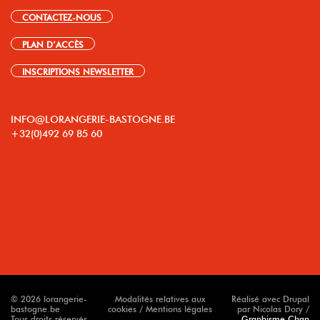
CONTACTEZ-NOUS
PLAN D’ACCÈS
INSCRIPTIONS NEWSLETTER
INFO@LORANGERIE-BASTOGNE.BE
+32(0)492 69 85 60
© 2026 lorangerie-
Modalités relatives aux
Réalisé avec Drupal
bastogne.be
cookies / Mentions légales
par Nicolas Dory /
Tous droits réservés
Graphisme Chan