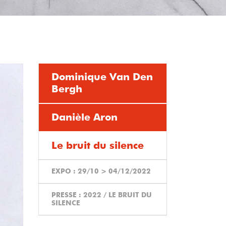
Dominique Van Den
Bergh
Danièle Aron
Le bruit du silence
EXPO :
29/10
>
04/12/2022
PRESSE :
2022 / LE BRUIT DU
SILENCE