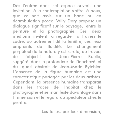
D
è
s l'entrée dans cet espace ouvert, une
invitation
à
la contemplation s'offre
à
nous,
que ce soit assis sur un banc ou en
déambulation posée. Willy Dory propose un
dialogue significatif sur le paysage
,
entre la
peinture et la photographie. Ces
deux
médiums
invitent
à
regarder
à
travers le
cadre
,
ou
autrement dit
la fen
ê
tre, ces lieux
empreints de fluidité. Le changement
perpétuel de la nature y est scruté, au travers
de l
’
objectif de Jean-Pierre Ruelle
,
suggéré
dans la profondeur de l
’
inachevé
et
du
quasi abstrait de Jean-Marie Bytebier.
L
’
absence de la figure humaine est une
caractéristique partagée par les deux artistes.
Cependant, la présence humaine transpara
î
t
dans les traces de l'habitat chez le
photographe et se manifeste davantage dans
l'immersion et le regard du spectateur chez le
peintre.
Les toiles, par leur dimension,