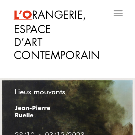
Aller
au
contenu
principal
Lieux mouvants
Jean-Pierre
Ruelle
PHOTOGRAPHIE
28/10
>
03/12/2023