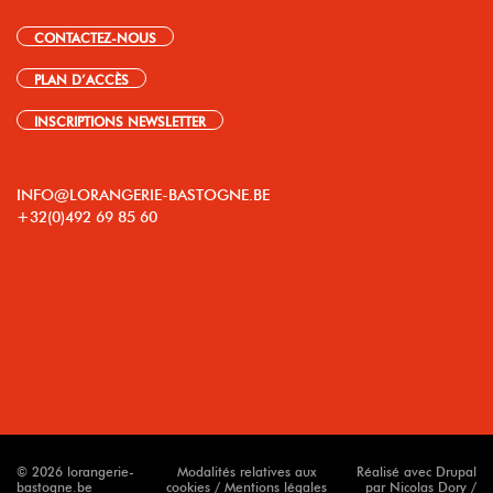
CONTACTEZ-NOUS
PLAN D’ACCÈS
INSCRIPTIONS NEWSLETTER
INFO@LORANGERIE-BASTOGNE.BE
+32(0)492 69 85 60
© 2026 lorangerie-
Modalités relatives aux
Réalisé avec Drupal
bastogne.be
cookies / Mentions légales
par Nicolas Dory /