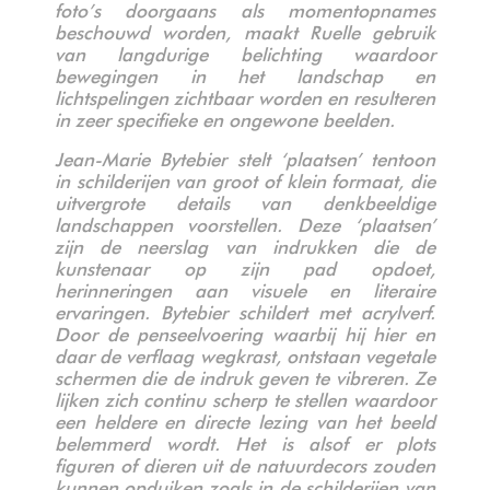
foto’s doorgaans als momentopnames
beschouwd worden, maakt Ruelle gebruik
van langdurige belichting waardoor
bewegingen in het landschap en
lichtspelingen zichtbaar worden en resulteren
in zeer specifieke en ongewone beelden.
Jean-Marie Bytebier stelt ‘plaatsen’ tentoon
in schilderijen van groot of klein formaat, die
uitvergrote details van denkbeeldige
landschappen voorstellen. Deze ‘plaatsen’
zijn de neerslag van indrukken die de
kunstenaar op zijn pad opdoet,
herinneringen aan visuele en literaire
ervaringen. Bytebier schildert met acrylverf.
Door de penseelvoering waarbij hij hier en
daar de verflaag wegkrast, ontstaan vegetale
schermen die de indruk geven te vibreren. Ze
lijken zich continu scherp te stellen waardoor
een heldere en directe lezing van het beeld
belemmerd wordt. Het is alsof er plots
figuren of dieren uit de natuurdecors zouden
kunnen
opduiken zoals in de schilderijen van