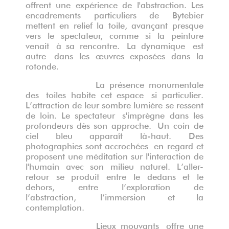
offrent une expérience de l'abstraction. Les
encadrements particuliers de Bytebier
mettent en relief la toile, avan
ç
ant presque
vers le spectateur, comme si la peinture
venait
à
sa rencontre.
La
dynamique
est
autre
dans les œuvres exposées dans la
rotonde.
La pr
ésence monumentale
de
s
toiles habite cet espace
si particulier
.
L
’
attraction de leur sombre lumi
è
re se ressent
de loin
. L
e
spectateur
s'imprè
gne dans les
profondeurs d
è
s son approche.
Un
coin de
ciel bleu appara
î
t l
à-haut.
D
es
photographies sont accrochées
en regard et
proposent une méditation sur l'interaction de
l'humain avec son milieu naturel. L
’
aller-
retour se produit entre le dedans et le
dehors, entre l
’
exploration de
l
’
abstraction,
l’
immersion et la
contemplation
.
Lieux mouvants
offre
une