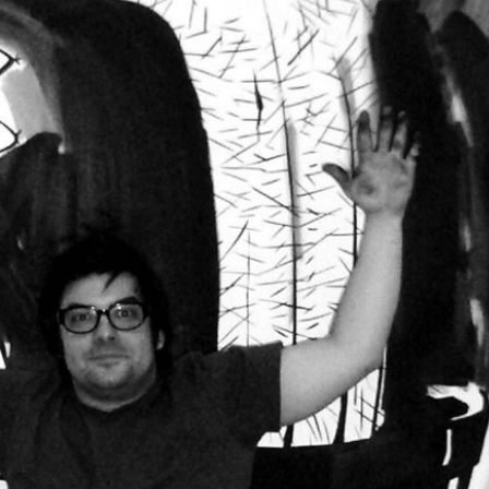
S
S
Sans titre, indian ink on paper, 100 x 140
S
S