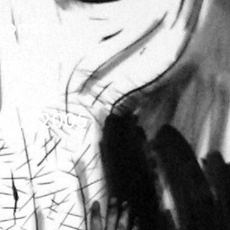
oons?
ans
/07/2005