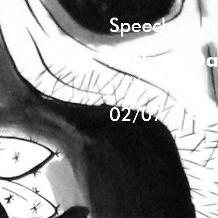
Speech ball
Michael D
DESSIN
02/07
>
31