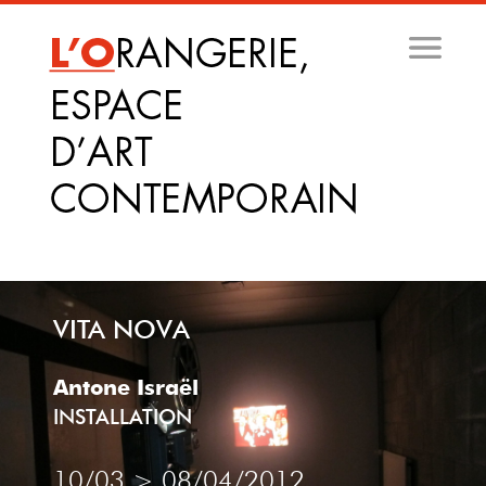
Aller
au
contenu
principal
VITA NOVA
Antone Israël
INSTALLATION
10/03
>
08/04/2012