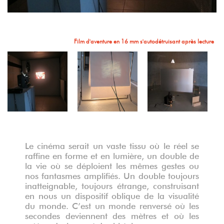
Vita Nova, film 16 mm en boucle laissant des traces sur le papier
Film d'aventure en 16 mm s'autodétruisant après lecture
Vita Nova, Fim 16 mm en boucle
FIN, Fim 16 mm en boucle
FIN, Fim 16 mm en boucle
Le cinéma serait un vaste tissu où le réel se
raffine en forme et en lumière, un double de
Vita Nova, Fim 16 mm
la vie où se déploient les mêmes gestes ou
nos fantasmes amplifiés. Un double toujours
inatteignable, toujours étrange, construisant
en nous un dispositif oblique de la visualité
du monde. C’est un monde renversé où les
secondes deviennent des mètres et où les