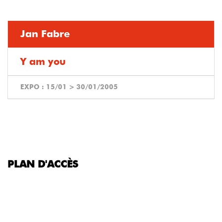
Jan Fabre
Y am you
EXPO :
15/01
>
30/01/2005
PLAN D'ACCÈS