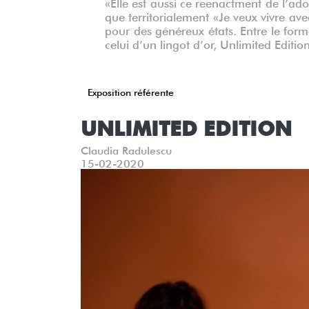
«Elle est aussi ce reenactment de l’ad
que territorialement «Je veux vivre ave
pour des généreux états. Entre le forma
celui d’un lingot d’or, Unlimited Editio
Exposition référente
UNLIMITED EDITION
Claudia Radulescu
15-02-2020