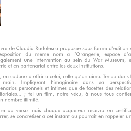
uvre de Claudia Radulescu proposée sous forme d’édition 
l’exposition du même nom à l’Orangerie, espace d’a
 également une intervention au sein du War Museum, 
ie et en partenariat entre les deux institutions.
, un cadeau à offrir à celui, celle qu’on aime. Tenue dans 
ain. Impliquant l’imaginaire dans sa perspecti
narios personnels et intimes que de facettes des relatio
toriales... ; tel un film, notre vécu, à nous tous contie
n nombre illimité.
gure au verso mais chaque acquéreur recevra un certific
arrer, se concrétiser à cet instant ou pourrait en rappeler u