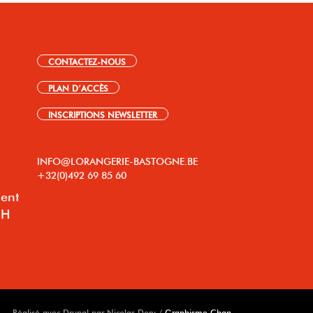
CONTACTEZ-NOUS
PLAN D’ACCÈS
INSCRIPTIONS NEWSLETTER
INFO@LORANGERIE-BASTOGNE.BE
+32(0)492 69 85 60
lent
8H
Réalisé avec Drupal par Nicolas Dory /
Graphisme Chan