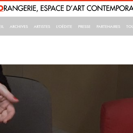
IL
ARCHIVES
ARTISTES
L'OÉDITE
PRESSE
PARTENAIRES
TO
IN NAVIGATION