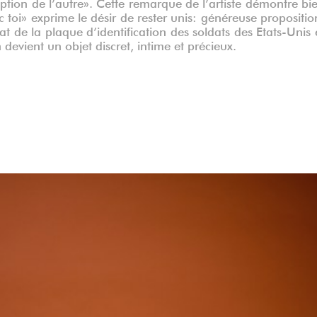
option de l’autre». Cette remarque de l’artiste démontre bi
c toi» exprime le désir de rester unis: généreuse propositio
t de la plaque d’identification des soldats des Etats-Unis 
n devient un objet discret, intime et précieux.