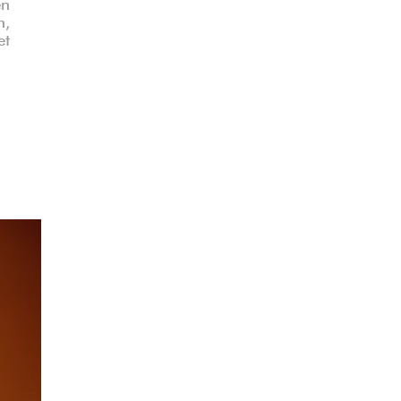
en
n,
et