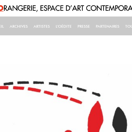
IL
ARCHIVES
ARTISTES
L'OÉDITE
PRESSE
PARTENAIRES
TO
IN NAVIGATION