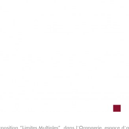
position “Limites Multiples” dans lʼOrangerie, espace dʼa