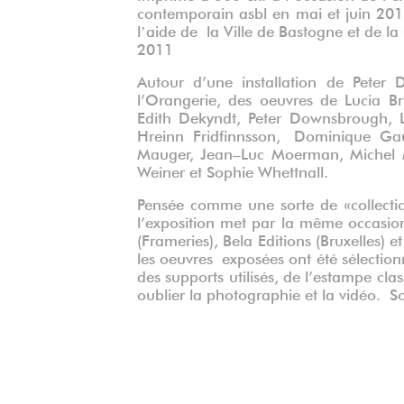
contemporain asbl en mai et juin 201
lʼaide de la Ville de Bastogne et de
2011
Autour d’une installation de Peter
l’Orangerie, des oeuvres de Lucia Br
Edith Dekyndt, Peter Downsbrough, Li
Hreinn Fridfinnsson, Dominique Gau
Mauger, Jean–Luc Moerman, Michel Mo
Weiner et Sophie Whettnall.
Pensée comme une sorte de «collection
l’exposition met par la même occasion
(Frameries), Bela Editions (Bruxelles) e
les oeuvres exposées ont été sélection
des supports utilisés, de l’estampe cl
oublier la photographie et la vidéo. 