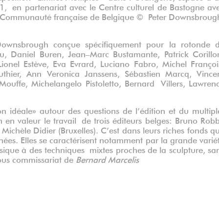
1, en partenariat avec le Centre culturel de Bastogne av
 la Communauté française de Belgique © Peter Downsbroug
 Downsbrough conçue spécifiquement pour la rotonde 
u, Daniel Buren, Jean–Marc Bustamante, Patrick Corillo
onel Estève, Eva Evrard, Luciano Fabro, Michel Françoi
thier, Ann Veronica Janssens, Sébastien Marcq, Vince
uffe, Michelangelo Pistoletto, Bernard Villers, Lawren
 idéale» autour des questions de l’édition et du multipl
 en valeur le travail de trois éditeurs belges: Bruno Rob
t Michèle Didier (Bruxelles). C’est dans leurs riches fonds q
nées. Elles se caractérisent notamment par la grande varié
assique à des techniques mixtes proches de la sculpture, sa
Sous commissariat de
Bernard Marcelis