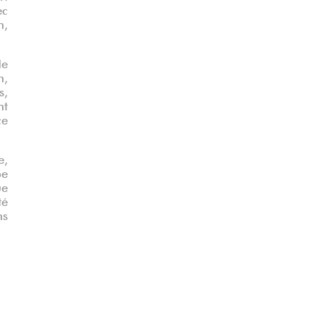
ec
h,
de
n,
s,
nt
ce
e,
be
ue
té
ns