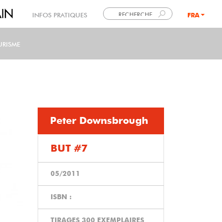
INFOS PRATIQUES
FRA
LANG
URISME
Peter Downsbrough
BUT #7
05/2011
ISBN :
TIRAGES 300 EXEMPLAIRES