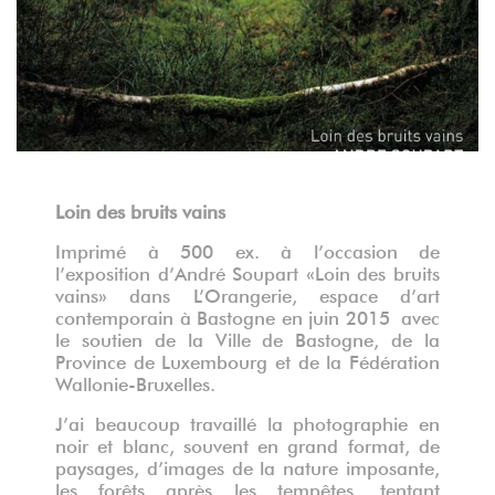
Loin des bruits vains
Imprimé à 500 ex. à l’occasion de
l’exposition d’André Soupart «Loin des bruits
vains» dans L’Orangerie, espace d’art
contemporain à Bastogne en juin 2015 avec
le soutien de la Ville de Bastogne, de la
Province de Luxembourg et de la Fédération
Wallonie-Bruxelles.
J’ai beaucoup travaillé la photographie en
noir et blanc, souvent en grand format, de
paysages, d’images de la nature imposante,
les forêts après les tempêtes, tentant