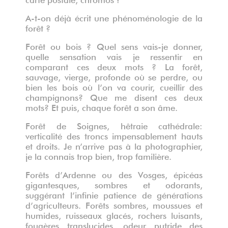
A-t-on déjà écrit une phénoménologie de la
forêt ?
Forêt ou bois ? Quel sens vais-je donner,
quelle sensation vais je ressentir en
comparant ces deux mots ? La forêt,
sauvage, vierge, profonde où se perdre, ou
bien les bois où l’on va courir, cueillir des
champignons? Que me disent ces deux
mots? Et puis, chaque forêt a son âme.
Forêt de Soignes, hêtraie cathédrale:
verticalité des troncs impensablement hauts
et droits. Je n’arrive pas à la photographier,
je la connais trop bien, trop familière.
Forêts d’Ardenne ou des Vosges, épicéas
gigantesques, sombres et odorants,
suggérant l’infinie patience de générations
d’agriculteurs. Forêts sombres, moussues et
humides, ruisseaux glacés, rochers luisants,
fougères translucides, odeur putride des