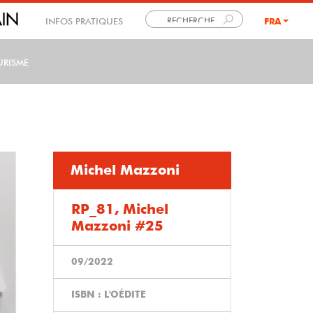
INFOS PRATIQUES
FRA
LANG
URISME
Michel Mazzoni
RP_81, Michel
Mazzoni #25
09/2022
ISBN : L'OÉDITE