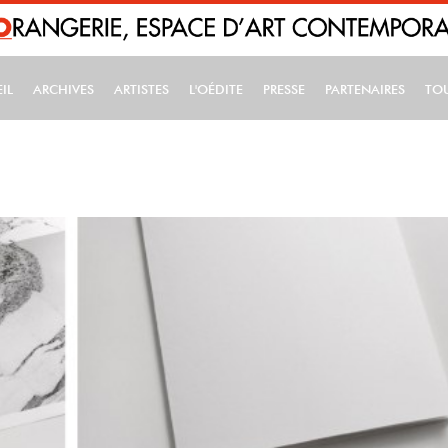
IL
ARCHIVES
ARTISTES
L'OÉDITE
PRESSE
PARTENAIRES
TO
IN NAVIGATION