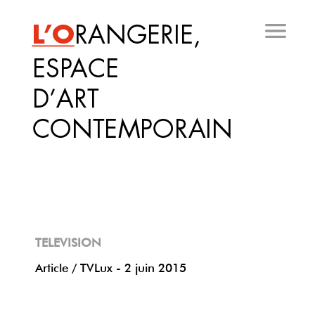
Aller
au
contenu
principal
TELEVISION
Article / TVLux - 2 juin 2015