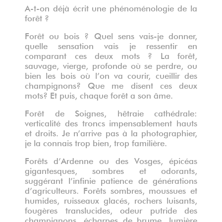
A-t-on déjà écrit une phénoménologie de la
forêt ?
Forêt ou bois ? Quel sens vais-je donner,
quelle sensation vais je ressentir en
comparant ces deux mots ? La forêt,
sauvage, vierge, profonde où se perdre, ou
bien les bois où l’on va courir, cueillir des
champignons? Que me disent ces deux
mots? Et puis, chaque forêt a son âme.
Forêt de Soignes, hêtraie cathédrale:
verticalité des troncs impensablement hauts
et droits. Je n’arrive pas à la photographier,
je la connais trop bien, trop familière.
Forêts d’Ardenne ou des Vosges, épicéas
gigantesques, sombres et odorants,
suggérant l’infinie patience de générations
d’agriculteurs. Forêts sombres, moussues et
humides, ruisseaux glacés, rochers luisants,
fougères translucides, odeur putride des
champignons, écharpes de brume, lumière