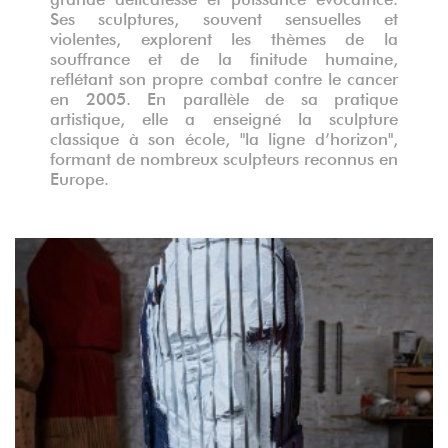
Ses sculptures, souvent sensuelles et
violentes, explorent les thèmes de la
souffrance et de la finitude humaine,
reflétant son propre combat contre le cancer
en 2005. En parallèle de sa pratique
artistique, elle a enseigné la sculpture
classique à son école, "la ligne d’horizon",
formant de nombreux sculpteurs reconnus en
Europe.