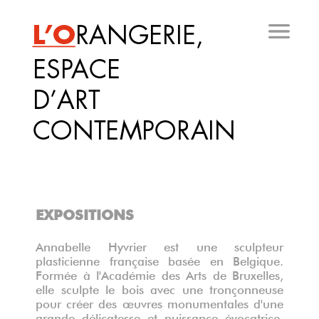
Aller
au
contenu
principal
EXPOSITIONS
Annabelle Hyvrier est une sculpteur
plasticienne française basée en Belgique.
Formée à l'Académie des Arts de Bruxelles,
elle sculpte le bois avec une tronçonneuse
pour créer des œuvres monumentales d'une
grande délicatesse et puissance évocatrice.