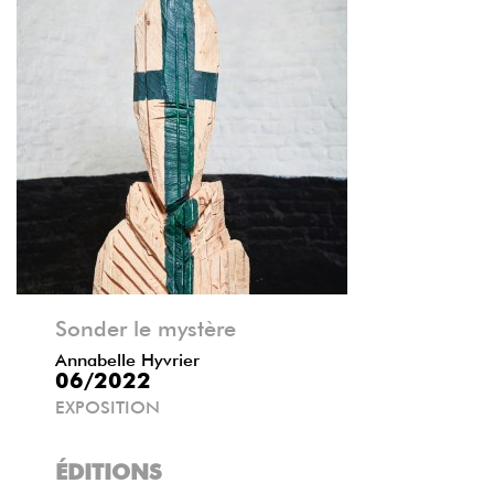
Précédent
Suivant
Sonder le mystère
Annabelle Hyvrier
06/2022
EXPOSITION
ÉDITIONS