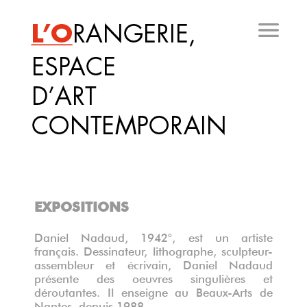
Aller
au
contenu
principal
EXPOSITIONS
Daniel Nadaud, 1942°, est un artiste
français. Dessinateur, lithographe, sculpteur-
assembleur et écrivain, Daniel Nadaud
présente des oeuvres singulières et
déroutantes. Il enseigne au Beaux-Arts de
Nantes, depuis 1988.