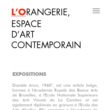
Aller
au
contenu
principal
EXPOSITIONS
Danièle Aron, 1960°, est une artiste belge,
formée à l'Académie Royale des Beaux Arts
de Bruxelles,
à l'Ecole Nationale Supérieure
des Arts Visuels de La Cambre et est
également diplômée en gravure à l'Ecole des
Arts d'Ixelles. Elle enseigne à l'Académie de