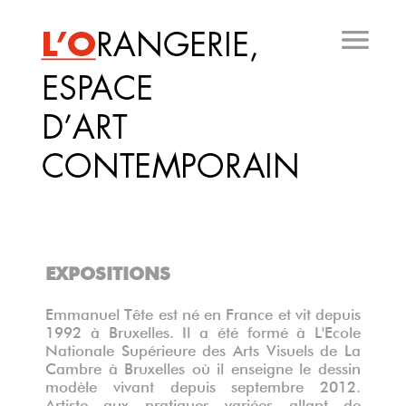
Aller
au
contenu
principal
EXPOSITIONS
Emmanuel Tête est né en France et vit depuis
1992 à Bruxelles. Il a été formé à L'Ecole
Nationale Supérieure des Arts Visuels de La
Cambre à Bruxelles où il enseigne le dessin
modèle vivant depuis septembre 2012.
Artiste aux pratiques variées allant de