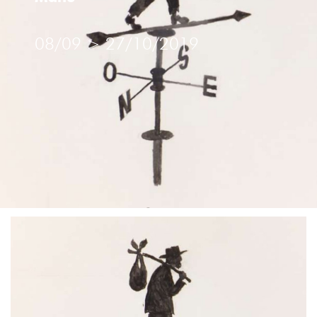
Tention
SCULPTURE
08/09
>
27/10/2019